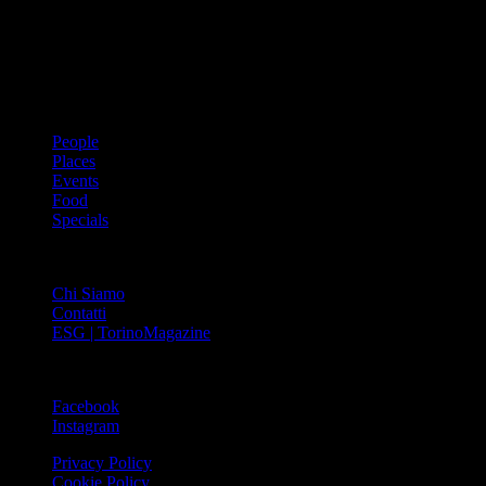
innovativo che offre interviste, grandi servizi fotografici, spunti di
cultura urbana internazionale, reportage di viaggi, il meglio che
Torino può offrire sul fronte di enogastronomia e moda, shopping ed
arte, glamour ed eventi, cultura ed intrattenimento.
ARGOMENTI
People
Places
Events
Food
Specials
ABOUT
Chi Siamo
Contatti
ESG | TorinoMagazine
SOCIAL
Facebook
Instagram
Privacy Policy
Cookie Policy