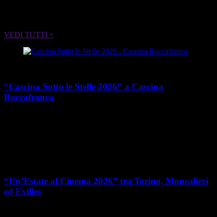
ALTRI EVENTI CHE POTREBBERO
INTERESSARTI
VEDI TUTTI +
Cultura
“Cascina Sotto le Stelle 2026” a Cascina
Roccafranca
place
calendar_today
Dal 13 giugno al 7 agosto 2026
Via Edoardo Rubino 45,
Torino
Cultura
“Un’Estate al Cinema 2026” tra Torino, Moncalieri
ed Exilles
place
calendar_today
Dal 4 giugno all’8 agosto 2026
Piemonte