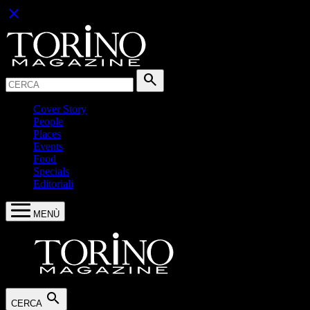
close
Cerca:
search
Cover Story
People
Places
Events
Food
Specials
Editoriali
MENÙ
search
CERCA