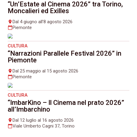
“Un’Estate al Cinema 2026” tra Torino,
Moncalieri ed Exilles
Dal 4 giugno all’8 agosto 2026
place
Piemonte
calendar_today
CULTURA
“Narrazioni Parallele Festival 2026” in
Piemonte
Dal 25 maggio al 15 agosto 2026
place
Piemonte
calendar_today
CULTURA
“ImbarKino – Il Cinema nel prato 2026”
all’Imbarchino
Dal 12 luglio al 16 agosto 2026
place
Viale Umberto Cagni 37, Torino
calendar_today