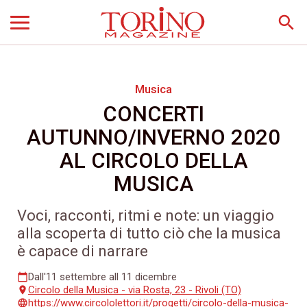
search
Musica
CONCERTI
AUTUNNO/INVERNO 2020
AL CIRCOLO DELLA
MUSICA
Voci, racconti, ritmi e note: un viaggio
alla scoperta di tutto ciò che la musica
è capace di narrare
Dall'11 settembre all 11 dicembre
calendar_today
Circolo della Musica - via Rosta, 23 - Rivoli (TO)
place
https://www.circololettori.it/progetti/circolo-della-musica-
language