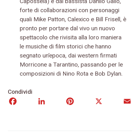
Capossela) e dal bassista Danilo Gallo,
forte di collaborazioni con personaggi
quali Mike Patton, Calexico e Bill Frisell, è
pronto per portare dal vivo un nuovo
spettacolo che rivisita alla loro maniera
le musiche di film storici che hanno
segnato un’epoca, dai western firmati
Morricone a Tarantino, passando per le
composizioni di Nino Rota e Bob Dylan.
Condividi
Facebook
LinkedIn
Pinterest
X
E