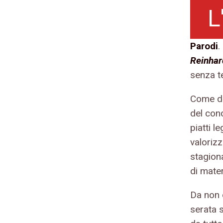
L
Parodi
.
Reinhar
senza t
Come da
del con
piatti le
valoriz
stagiona
di mater
Da non 
serata 