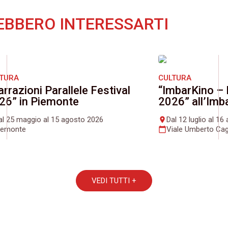
EBBERO INTERESSARTI
LTURA
CULTURA
arrazioni Parallele Festival
“ImbarKino – 
26” in Piemonte
2026” all’Imb
al 25 maggio al 15 agosto 2026
Dal 12 luglio al 1
place
iemonte
Viale Umberto Cag
calendar_today
VEDI TUTTI +