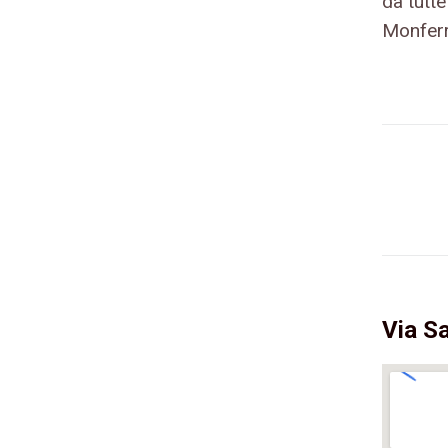
da tutte
Monferra
Via S