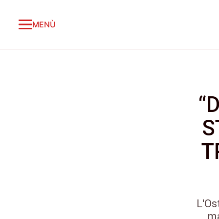
MENÙ
“
S
T
L'Os
ma