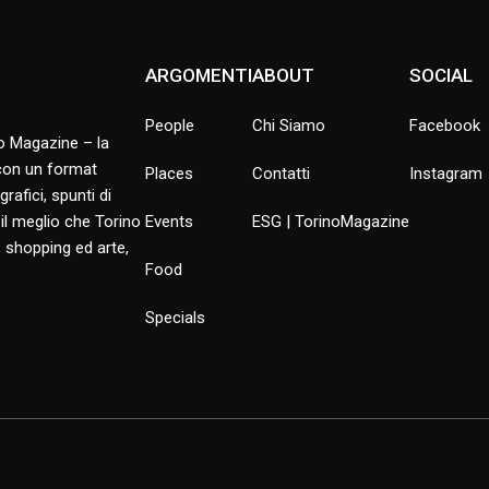
ARGOMENTI
ABOUT
SOCIAL
People
Chi Siamo
Facebook
no Magazine – la
 con un format
Places
Contatti
Instagram
rafici, spunti di
 il meglio che Torino
Events
ESG | TorinoMagazine
 shopping ed arte,
Food
Specials