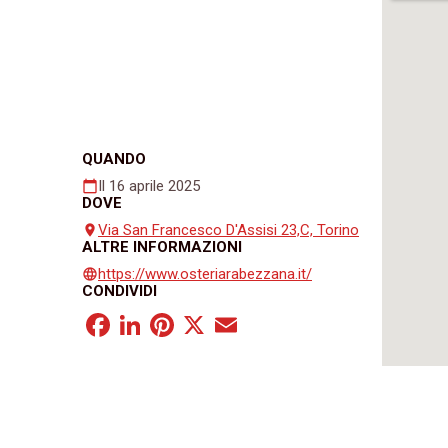
QUANDO
Il 16 aprile 2025
calendar_today
DOVE
Via San Francesco D'Assisi 23,C, Torino
place
ALTRE INFORMAZIONI
https://www.osteriarabezzana.it/
language
CONDIVIDI
Facebook
LinkedIn
Pinterest
X
Email