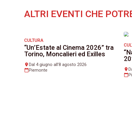
ALTRI EVENTI CHE POTR
CULTURA
CU
“Un’Estate al Cinema 2026” tra
“N
Torino, Moncalieri ed Exilles
20
Dal 4 giugno all’8 agosto 2026
place
D
place
Piemonte
calendar_today
P
calendar_today