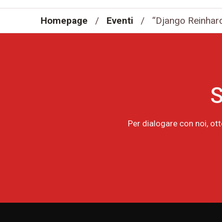
Homepage
/
Eventi
/
“Django Reinhard
S
Per dialogare con noi, ot