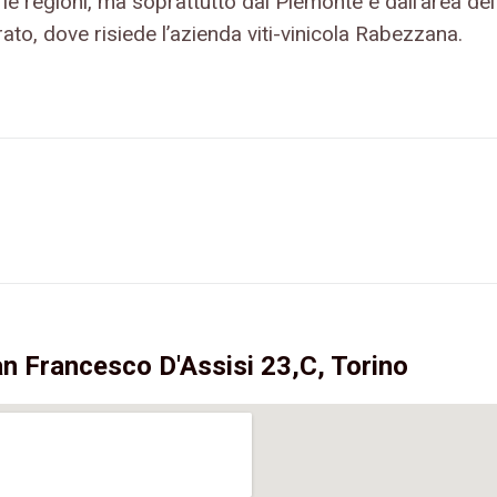
 le regioni, ma soprattutto dal Piemonte e dall’area del
to, dove risiede l’azienda viti-vinicola Rabezzana.
an Francesco D'Assisi 23,C, Torino