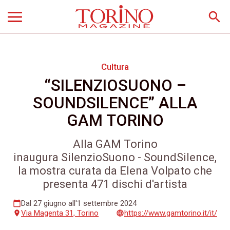
search
Cultura
“SILENZIOSUONO –
SOUNDSILENCE” ALLA
GAM TORINO
Alla GAM Torino
inaugura SilenzioSuono - SoundSilence,
la mostra curata da Elena Volpato che
presenta 471 dischi d'artista
Dal 27 giugno all'1 settembre 2024
calendar_today
Via Magenta 31, Torino
https://www.gamtorino.it/it/
place
language