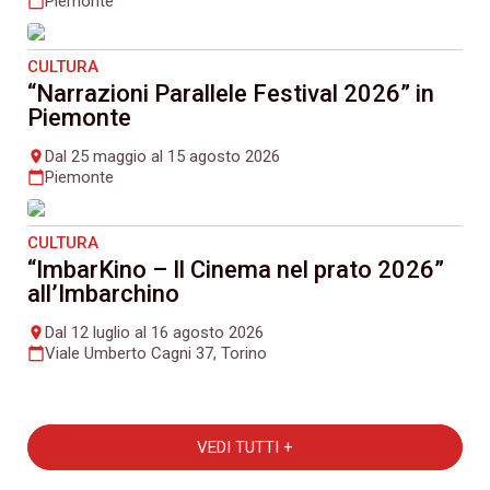
Piemonte
calendar_today
CULTURA
“Narrazioni Parallele Festival 2026” in
Piemonte
Dal 25 maggio al 15 agosto 2026
place
Piemonte
calendar_today
CULTURA
“ImbarKino – Il Cinema nel prato 2026”
all’Imbarchino
Dal 12 luglio al 16 agosto 2026
place
Viale Umberto Cagni 37, Torino
calendar_today
VEDI TUTTI +