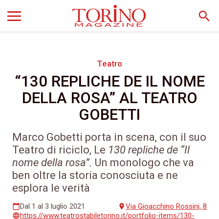
search
Teatro
“130 REPLICHE DE IL NOME
DELLA ROSA” AL TEATRO
GOBETTI
Marco Gobetti porta in scena, con il suo
Teatro di riciclo, Le
130 repliche de “Il
nome della rosa”.
Un monologo che va
ben oltre la storia conosciuta e ne
esplora le verità
Dal 1 al 3 luglio 2021
Via Gioacchino Rossini, 8
calendar_today
place
https://www.teatrostabiletorino.it/portfolio-items/130-
language