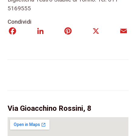
5169555
Condividi
Facebook
LinkedIn
Pinterest
X
E
Via Gioacchino Rossini, 8