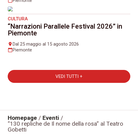
Piemonte
calendar_today
CULTURA
“Narrazioni Parallele Festival 2026” in
Piemonte
Dal 25 maggio al 15 agosto 2026
place
Piemonte
calendar_today
VEDI TUTTI +
Homepage
/
Eventi
/
“130 repliche de Il nome della rosa” al Teatro
Gobetti