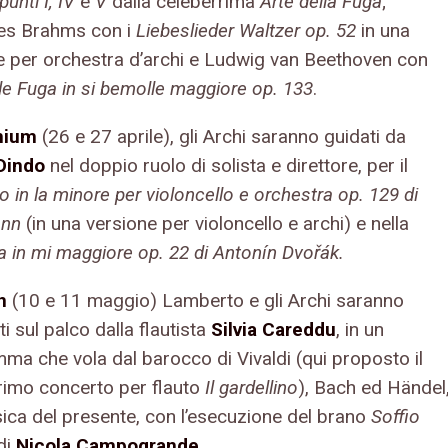
unti I, IV
e
V
dalla celeberrima
Arte della Fuga
;
es Brahms con i
Liebeslieder Waltzer op. 52
in una
e per orchestra d’archi e Ludwig van Beethoven con
e Fuga in si bemolle maggiore op. 133
.
inium
(26 e 27 aprile), gli Archi saranno guidati da
Dindo
nel doppio ruolo di solista e direttore, per il
 in la minore per violoncello e orchestra op. 129 di
nn
(in una versione per violoncello e archi) e nella
a in mi maggiore op. 22 di Antonín Dvořák.
n
(10 e 11 maggio) Lamberto e gli Archi saranno
ti sul palco dalla flautista
Silvia Careddu
, in un
ma che vola dal barocco di Vivaldi (qui proposto il
rimo concerto per flauto
Il gardellino
), Bach ed Händel
sica del presente, con l’esecuzione del brano
Soffio
di
Nicola Campogrande
.