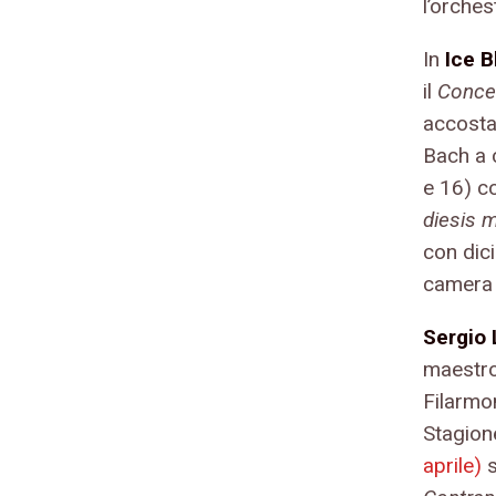
l’orches
In
Ice B
il
Conce
accosta
Bach a 
e 16) 
diesis 
con dic
camera 
Sergio
maestro
Filarmon
Stagione
aprile)
s