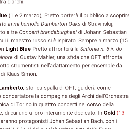
tra d’archi.
lue
(1 e 2 marzo), Pretto porterà il pubblico a scoprir
rto in mi bemolle Dumbarton Oaks
di Stravinskij,
to a tre
Concerti brandeburghesi
di Johann Sebastian
cui il maestro russo si è ispirato. Sempre a marzo (15
con
Light Blue
Pretto affronterà la
Sinfonia n. 5 in do
minore
di Gustav Mahler, una sfida che OFT affronta
iotto strumentisti nell’adattamento per ensemble da
di Klaus Simon.
 Lamberto
, storica spalla di OFT, guiderà come
 concertatore la compagine degli Archi dell’Orchestra
ica di Torino in quattro concerti nel corso della
, di cui uno a loro interamente dedicato. In
Gold
(13
aranno protagonisti Johan Sebastian Bach, con i