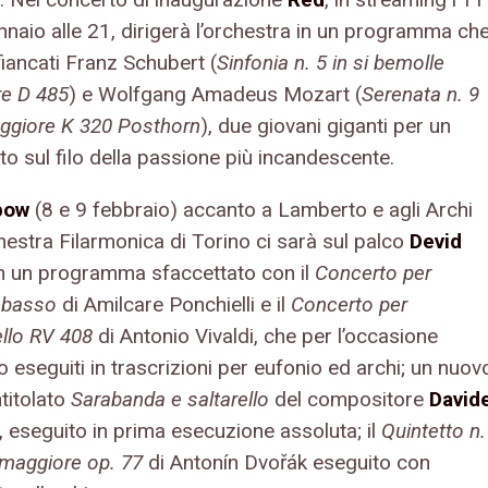
nnaio alle 21, dirigerà l’orchestra in un programma ch
fiancati Franz Schubert (
Sinfonia n. 5 in si bemolle
e D 485
) e Wolfgang Amadeus Mozart (
Serenata n. 9
aggiore K 320 Posthorn
), due giovani giganti per un
o sul filo della passione più incandescente.
bow
(8 e 9 febbraio) accanto a Lamberto e agli Archi
hestra Filarmonica di Torino ci sarà sul palco
Devid
n un programma sfaccettato con il
Concerto per
o basso
di Amilcare Ponchielli e il
Concerto per
ello RV 408
di Antonio Vivaldi, che per l’occasione
 eseguiti in trascrizioni per eufonio ed archi; un nuov
titolato
Sarabanda e saltarello
del compositore
David
, eseguito in prima esecuzione assoluta; il
Quintetto n.
 maggiore op. 77
di Antonín Dvořák eseguito con