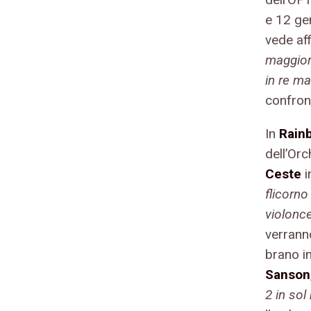
e 12 ge
vede af
maggior
in re m
confront
In
Rain
dell’Orc
Ceste
i
flicorn
violonc
verranno
brano in
Sanson
2 in sol