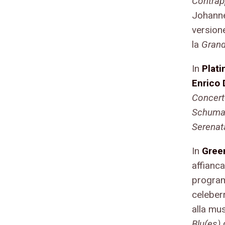
Contrapp
Johann
version
la
Grand
In
Plat
Enrico 
Concerto
Schuma
Serenat
In
Gree
affianca
program
celeber
alla mu
Blu(es)