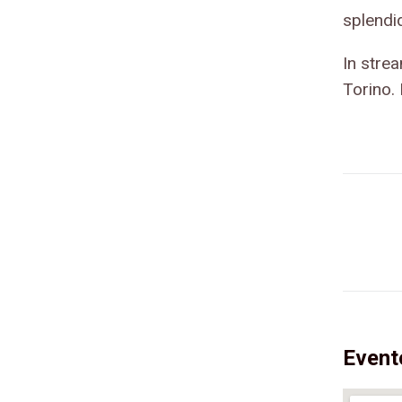
splend
In stre
Torino.
Event