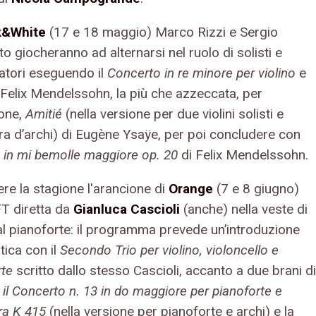
k&White
(17 e 18 maggio) Marco Rizzi e Sergio
 giocheranno ad alternarsi nel ruolo di solisti e
atori eseguendo il
Concerto in re minore per violino
e
i Felix Mendelssohn, la più che azzeccata, per
ione,
Amitié
(nella versione per due violini solisti e
ra d’archi) di Eugène Ysaÿe, per poi concludere con
o in mi bemolle maggiore op. 20
di Felix Mendelssohn.
re la stagione l'arancione di
Orange
(7 e 8 giugno)
FT diretta da
Gianluca Cascioli
(anche) nella veste di
 al pianoforte: il programma prevede un’introduzione
tica con il
Secondo Trio per violino, violoncello e
rte
scritto dallo stesso Cascioli, accanto a due brani di
,
il Concerto n. 13 in do maggiore per pianoforte e
ra K 415
(nella versione per pianoforte e archi) e la