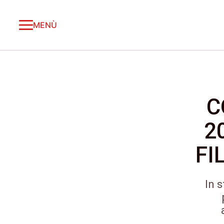
MENÙ
C
2
FI
In 