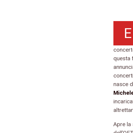
E
concert
questa f
annuncia
concerti
nasce d
Michel
incarica
altretta
Apre la
dell’OF