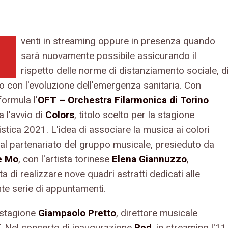
venti in streaming oppure in presenza quando
sarà nuovamente possibile assicurando il
rispetto delle norme di distanziamento sociale, d
o con l'evoluzione dell'emergenza sanitaria. Con
ormula l'
OFT – Orchestra Filarmonica di Torino
 l'avvio di
Colors
, titolo scelto per la stagione
stica 2021. L'idea di associare la musica ai colori
al partenariato del gruppo musicale, presieduto da
e Mo
, con l'artista torinese
Elena Giannuzzo
,
ta di realizzare nove quadri astratti dedicati alle
nte serie di appuntamenti.
 stagione
Giampaolo Pretto
, direttore musicale
T. Nel concerto di inaugurazione
Red
, in streaming l'11