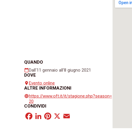
QUANDO
Dall'11 gennaio all'8 giugno 2021
calendar_today
DOVE
Evento online
place
ALTRE INFORMAZIONI
https://www.oft.it/it/stagione.php?season=
language
20
CONDIVIDI
Facebook
LinkedIn
Pinterest
X
Email