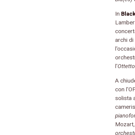
In
Blac
Lamberto
concert
archi d
l'occas
orchest
l'
Ottett
A chiude
con l'O
solista
cameris
pianofo
Mozart
orchest