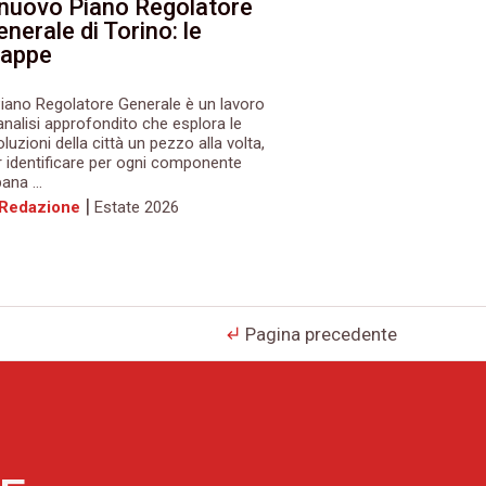
l nuovo Piano Regolatore
nerale di Torino: le
appe
 Piano Regolatore Generale è un lavoro
 analisi approfondito che esplora le
luzioni della città un pezzo alla volta,
r identificare per ogni componente
ana ...
|
 Redazione
Estate 2026
Pagina precedente
subdirectory_arrow_left