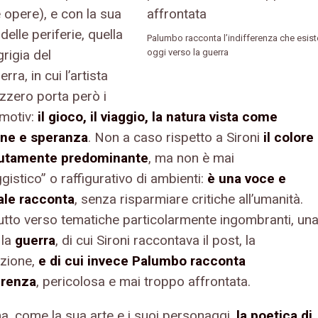
 opere), e con la sua
delle periferie, quella
Palumbo racconta l’indifferenza che esist
rigia del
oggi verso la guerra
ra, in cui l’artista
izzero porta però i
tmotiv:
il gioco, il viaggio, la natura vista come
one e speranza
. Non a caso rispetto a Sironi
il colore
lutamente predominante
, ma non è mai
istico” o raffigurativo di ambienti:
è una voce e
ale racconta
, senza risparmiare critiche all’umanità.
utto verso tematiche particolarmente ingombranti, un
 la
guerra
, di cui Sironi raccontava il post, la
zione,
e di cui invece Palumbo racconta
ferenza
, pericolosa e mai troppo affrontata.
, come la sua arte e i suoi personaggi,
la poetica di