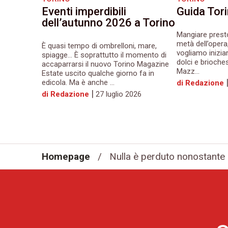
Eventi imperdibili
Guida Tor
dell’autunno 2026 a Torino
Mangiare prest
metà dell’opera
È quasi tempo di ombrelloni, mare,
vogliamo iniziar
spiagge… È soprattutto il momento di
dolci e brioche
accaparrarsi il nuovo Torino Magazine
Mazz...
Estate uscito qualche giorno fa in
edicola. Ma è anche ...
di Redazione
|
di Redazione
27 luglio 2026
Homepage
/
Nulla è perduto nonostante l