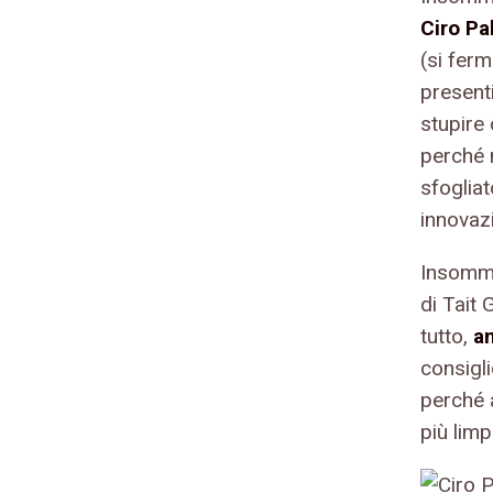
Ciro Pa
(si fer
present
stupire
perché 
sfogliat
innovaz
Insomma
di Tait
tutto,
an
consigli
perché 
più limp