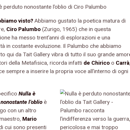
bbiamo visto?
Abbiamo gustato la poetica matura di
re,
Ciro Palumbo
(Zurigo, 1965) che in questa
ione ha messo trent’anni di esplorazioni e una
lità in costante evoluzione. Il Palumbo che abbiamo
o qui da Tait Gallery vibra di tutto il suo grande amor
ttori della Metafisica, ricorda infatti
de Chirico
o
Carrà
e sempre a inserire la propria voce all’interno di ogni
pecifico
Nulla è
nonostante l’oblio
è
ogo con un altro
 maestro,
Mario
di cui sono presenti