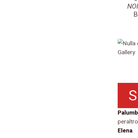
NO
B
S
Palumb
peraltr
Elena
.