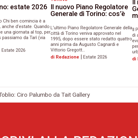
I
ino: estate 2026
Il nuovo Piano Regolatore
Ge
Generale di Torino: cos’è
m
o Chi ben comincia è a
, anche d’estate. Quando
L’ultimo Piano Regolatore Generale della
Il
e una giornata al top, per
città di Torino veniva approvato nel
di
s passiamo da Tarì (via
1995, dopo essere stato redatto quattro
evo
anni prima da Augusto Cagnardi e
pe
|
Vittorio Gregott...
Estate 2026
urb
|
di Redazione
Estate 2026
di
’oblio: Ciro Palumbo da Tait Gallery