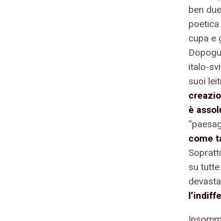
ben due
poetica 
cupa e g
Dopoguer
italo-sv
suoi lei
creazi
è asso
“paesagg
come t
Sopratt
su tutte
devasta
l’indif
Insomma