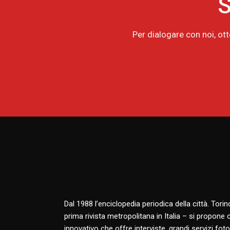
S
Per dialogare con noi, ot
Dal 1988 l’enciclopedia periodica della città. Tori
prima rivista metropolitana in Italia – si propone
innovativo che offre interviste, grandi servizi fotog