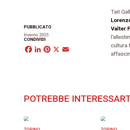
Tait Gal
Lorenz
PUBBLICATO
Valter F
Inverno 2025
l’allest
CONDIVIDI
cultura 
Facebook
LinkedIn
Pinterest
X
Email
affascin
POTREBBE INTERESSART
TORINO
TORINO