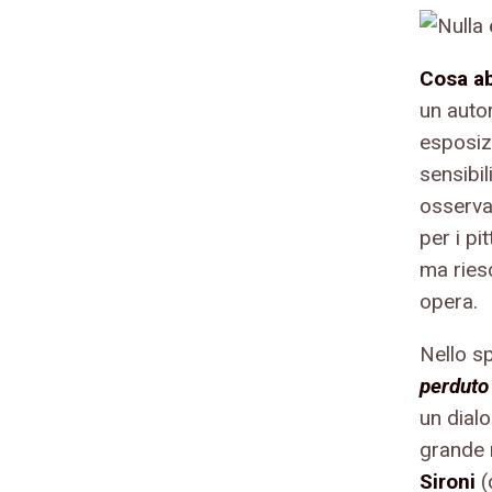
Cosa a
un auto
esposiz
sensibi
osservat
per i pi
ma riesc
opera.
Nello s
perduto 
un dial
grande
Sironi
(