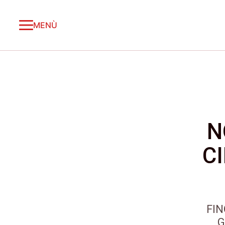
MENÙ
N
C
FIN
G