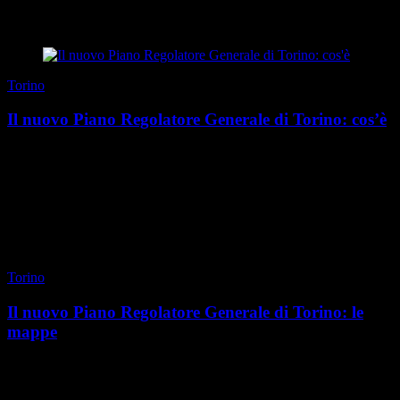
di Redazione
|
Estate 2026
Torino
Il nuovo Piano Regolatore Generale di Torino: cos’è
L’ultimo Piano Regolatore Generale della città di Torino veniva
approvato nel 1995, dopo essere stato redatto quattro anni prima da
Augusto Cagnardi e Vittorio Gregott...
di Redazione
|
Estate 2026
Torino
Il nuovo Piano Regolatore Generale di Torino: le
mappe
Il Piano Regolatore Generale è un lavoro di analisi approfondito che
esplora le evoluzioni della città un pezzo alla volta, per identificare
per ogni componente urbana ...