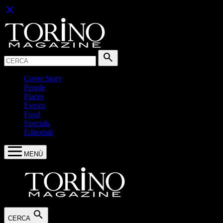
close
Cerca:
search
Cover Story
People
Places
Events
Food
Specials
Editoriali
MENÙ
search
CERCA