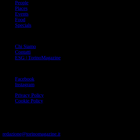
People
Places
Events
Food
Specials
ABOUT
Chi Siamo
Contatti
ESG | TorinoMagazine
SOCIAL
Facebook
Instagram
Privacy Policy
Cookie Policy
Le foto e i video presenti su www.torinomagazine.it possono essere
stati presi da Internet e quindi valutati di pubblico dominio. Se i
soggetti o gli autori avessero qualcosa in contrario alla
pubblicazione, lo possono segnalare alla redazione (tramite e-mail:
redazione@torinomagazine.it
)