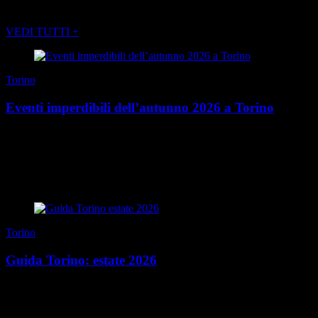
POTREBBE INTERESSARTI ANCHE
VEDI TUTTI +
Torino
Eventi imperdibili dell’autunno 2026 a Torino
È quasi tempo di ombrelloni, mare, spiagge… È soprattutto il
momento di accaparrarsi il nuovo Torino Magazine Estate uscito
qualche giorno fa in edicola. Ma è anche ...
di Redazione
|
27 luglio 2026
Torino
Guida Torino: estate 2026
Mangiare presto Chi ben comincia è a metà dell’opera, anche
d’estate. Quando vogliamo iniziare una giornata al top, per dolci e
brioches passiamo da Tarì (via Mazz...