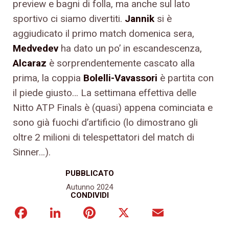
preview e bagni di folla, ma anche sul lato
sportivo ci siamo divertiti.
Jannik
si è
aggiudicato il primo match domenica sera,
Medvedev
ha dato un po’ in escandescenza,
Alcaraz
è sorprendentemente cascato alla
prima, la coppia
Bolelli-Vavassori
è partita con
il piede giusto… La settimana effettiva delle
Nitto ATP Finals è (quasi) appena cominciata e
sono già fuochi d’artificio (lo dimostrano gli
oltre 2 milioni di telespettatori del match di
Sinner…).
PUBBLICATO
Autunno 2024
CONDIVIDI
Facebook
LinkedIn
Pinterest
X
Email