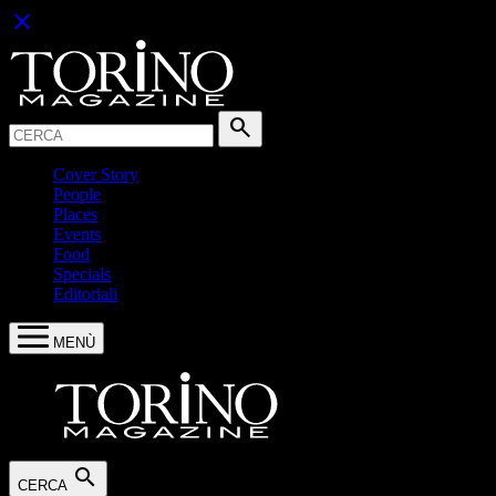
close
Cerca:
search
Cover Story
People
Places
Events
Food
Specials
Editoriali
MENÙ
search
CERCA