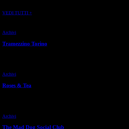
POTREBBE INTERESSARTI ANCHE
VEDI TUTTI +
Archivi
Tramezzino Torino
di Redazione
|
Primavera 2022
Archivi
Roses & Tea
di Redazione
|
Primavera 2022
Archivi
The Mad Dog Social Club