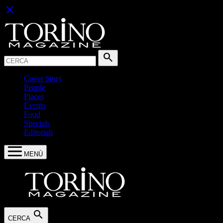
close
Cerca:
search
Cover Story
People
Places
Events
Food
Specials
Editoriali
MENÙ
search
CERCA