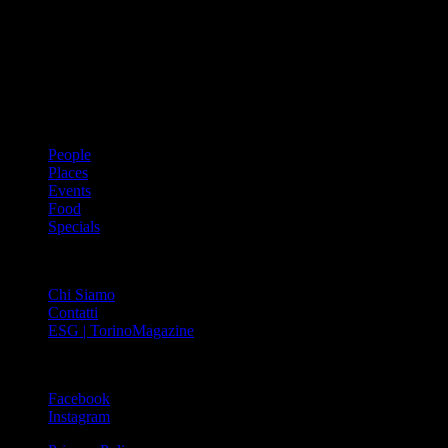
prima rivista metropolitana in Italia – si propone con un format
innovativo che offre interviste, grandi servizi fotografici, spunti di
cultura urbana internazionale, reportage di viaggi, il meglio che
Torino può offrire sul fronte di enogastronomia e moda, shopping ed
arte, glamour ed eventi, cultura ed intrattenimento.
ARGOMENTI
People
Places
Events
Food
Specials
ABOUT
Chi Siamo
Contatti
ESG | TorinoMagazine
SOCIAL
Facebook
Instagram