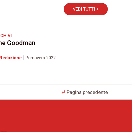
VEDI TUTTI +
CHIVI
he Goodman
|
 Redazione
Primavera 2022
Pagina precedente
subdirectory_arrow_left