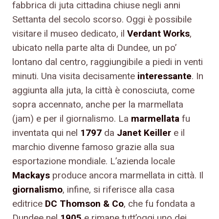
fabbrica di juta cittadina chiuse negli anni
Settanta del secolo scorso. Oggi è possibile
visitare il museo dedicato, il
Verdant Works
,
ubicato nella parte alta di Dundee, un po’
lontano dal centro, raggiungibile a piedi in venti
minuti. Una visita decisamente
interessante
. In
aggiunta alla juta, la città è conosciuta, come
sopra accennato, anche per la marmellata
(jam) e per il giornalismo. La
marmellata
fu
inventata qui nel
1797
da
Janet Keiller
e il
marchio divenne famoso grazie alla sua
esportazione mondiale. L’azienda locale
Mackays
produce ancora marmellata in città. Il
giornalismo
, infine, si riferisce alla casa
editrice
DC Thomson & Co
, che fu fondata a
Dundee nel
1905
e rimane tutt’oggi uno dei