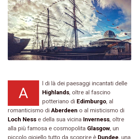
l di là dei paesaggi incantati delle
A
Highlands
, oltre al fascino
potteriano di
Edimburgo
, al
romanticismo di
Aberdeen
o al misticismo di
Loch Ness
e della sua vicina
Inverness
, oltre
alla più famosa e cosmopolita
Glasgow
, un
piccolo gioiello tutto da scoprire è
Dundee
, una