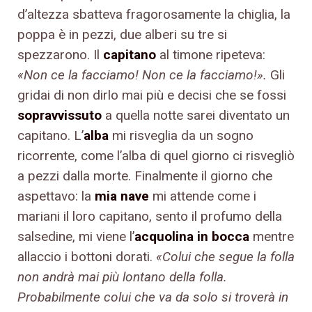
d’altezza sbatteva fragorosamente la chiglia, la
poppa è in pezzi, due alberi su tre si
spezzarono. Il
capitano
al timone ripeteva:
«
Non ce la facciamo! Non ce la facciamo!
»
.
Gli
gridai di non dirlo mai più e decisi che se fossi
sopravvissuto
a quella notte sarei diventato un
capitano. L’
alba
mi risveglia da un sogno
ricorrente, come l’alba di quel giorno ci risvegliò
a pezzi dalla morte. Finalmente il giorno che
aspettavo: la
mia nave
mi attende come i
mariani il loro capitano, sento il profumo della
salsedine, mi viene l’
acquolina in bocca
mentre
allaccio i bottoni dorati.
«
Colui che segue la folla
non andr
à
mai pi
ù
lontano della folla.
Probabilmente colui che va da solo si trover
à
in