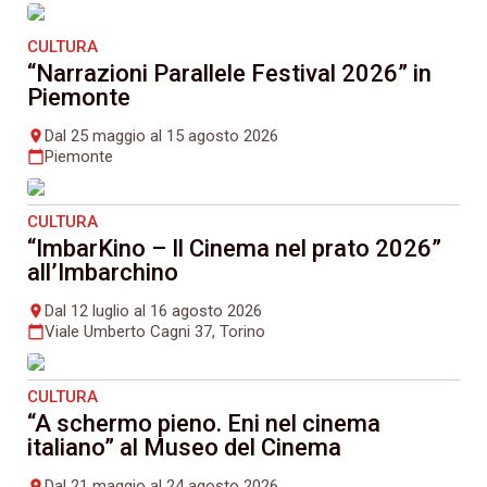
CULTURA
“Narrazioni Parallele Festival 2026” in
Piemonte
Dal 25 maggio al 15 agosto 2026
place
Piemonte
calendar_today
CULTURA
“ImbarKino – Il Cinema nel prato 2026”
all’Imbarchino
Dal 12 luglio al 16 agosto 2026
place
Viale Umberto Cagni 37, Torino
calendar_today
CULTURA
“A schermo pieno. Eni nel cinema
italiano” al Museo del Cinema
Dal 21 maggio al 24 agosto 2026
place