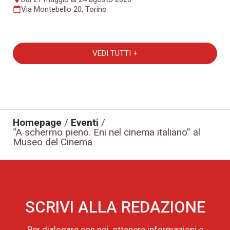
Via Montebello 20, Torino
calendar_today
VEDI TUTTI +
Homepage
/
Eventi
/
“A schermo pieno. Eni nel cinema italiano” al
Museo del Cinema
SCRIVI ALLA REDAZIONE
Per dialogare con noi, ottenere informazioni e