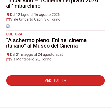
“ImbarKino – Il Cinema nel prato 2026”
all’Imbarchino
Dal 12 luglio al 16 agosto 2026
place
Viale Umberto Cagni 37, Torino
calendar_today
CULTURA
“A schermo pieno. Eni nel cinema
italiano” al Museo del Cinema
Dal 21 maggio al 24 agosto 2026
place
Via Montebello 20, Torino
calendar_today
VEDI TUTTI +