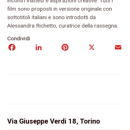
incontri inattesi e aspirazioni creative. Tutti i
film sono proposti in versione originale con
sottotitoli italiani e sono introdotti da
Alessandra Richetto, curatrice della rassegna.
Condividi
Facebook
LinkedIn
Pinterest
X
E
Via Giuseppe Verdi 18, Torino