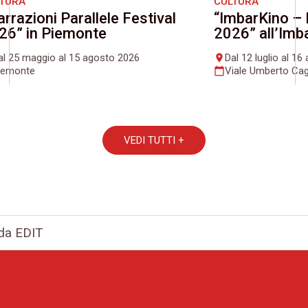
LTURA
CULTURA
arrazioni Parallele Festival
“ImbarKino – 
26” in Piemonte
2026” all’Imb
al 25 maggio al 15 agosto 2026
Dal 12 luglio al 1
place
iemonte
Viale Umberto Cag
calendar_today
VEDI TUTTI +
 da EDIT