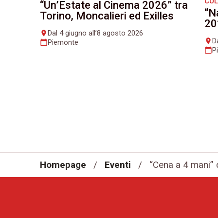
CU
“Un’Estate al Cinema 2026” tra
“N
Torino, Moncalieri ed Exilles
20
Dal 4 giugno all’8 agosto 2026
place
D
place
Piemonte
calendar_today
P
calendar_today
Homepage
/
Eventi
/
“Cena a 4 mani”