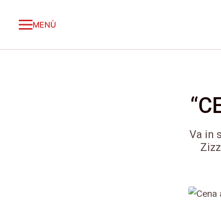
MENÙ
“C
Va in 
Zizz