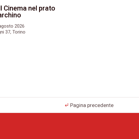
Il Cinema nel prato
archino
6 agosto 2026
ni 37, Torino
Pagina precedente
subdirectory_arrow_left