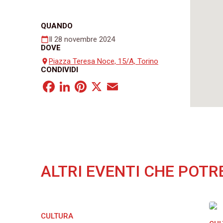
QUANDO
Il 28 novembre 2024
calendar_today
DOVE
Piazza Teresa Noce, 15/A, Torino
place
CONDIVIDI
Facebook
LinkedIn
Pinterest
X
Email
ALTRI EVENTI CHE POTR
CULTURA