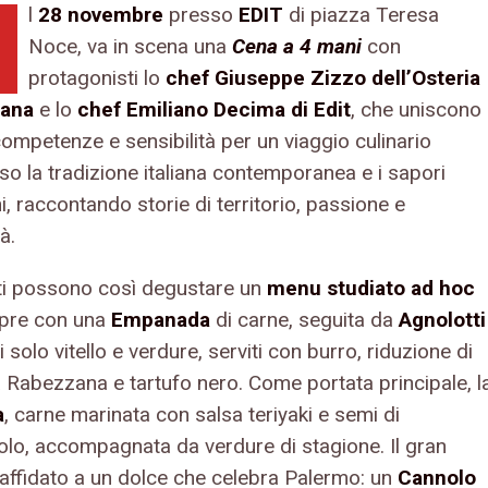
l
28 novembre
presso
EDIT
di piazza Teresa
Noce, va in scena una
Cena a 4 mani
con
protagonisti lo
chef Giuseppe Zizzo dell’Osteria
ana
e lo
chef Emiliano Decima di Edit
, che uniscono
competenze e sensibilità per un viaggio culinario
so la tradizione italiana contemporanea e i sapori
i, raccontando storie di territorio, passione e
à.
iti possono così degustare un
menu studiato ad hoc
apre con una
Empanada
di carne, seguita da
Agnolotti
di solo vitello e verdure, serviti con burro, riduzione di
 Rabezzana e tartufo nero. Come portata principale, l
a
, carne marinata con salsa teriyaki e semi di
olo, accompagnata da verdure di stagione. Il gran
è affidato a un dolce che celebra Palermo: un
Cannolo