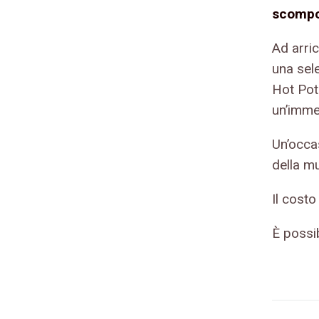
scompo
Ad arric
una sele
Hot Pot
un’imme
Un’occa
della mu
Il costo
È possi