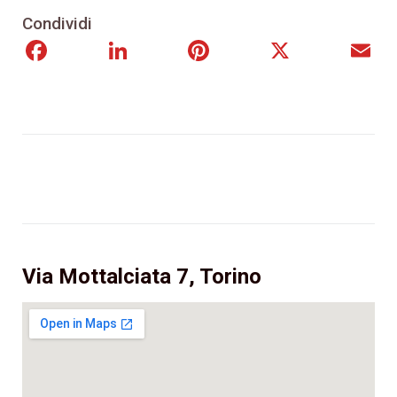
Condividi
Facebook
LinkedIn
Pinterest
X
E
Via Mottalciata 7, Torino