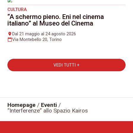
CULTURA
“A schermo pieno. Eni nel cinema
italiano” al Museo del Cinema
Dal 21 maggio al 24 agosto 2026
place
Via Montebello 20, Torino
calendar_today
VEDI TUTTI +
Homepage
/
Eventi
/
“Interferenze” allo Spazio Kairos