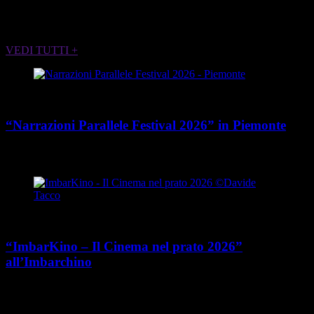
ALTRI EVENTI CHE POTREBBERO
INTERESSARTI
VEDI TUTTI +
Cultura
“Narrazioni Parallele Festival 2026” in Piemonte
place
calendar_today
Dal 25 maggio al 15 agosto 2026
Piemonte
Cultura
“ImbarKino – Il Cinema nel prato 2026”
all’Imbarchino
place
calendar_today
Dal 12 luglio al 16 agosto 2026
Viale Umberto Cagni 37,
Torino