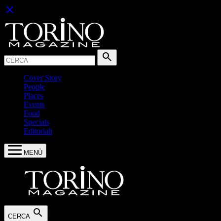
close
Cerca:
search
Cover Story
People
Places
Events
Food
Specials
Editoriali
MENÙ
search
CERCA