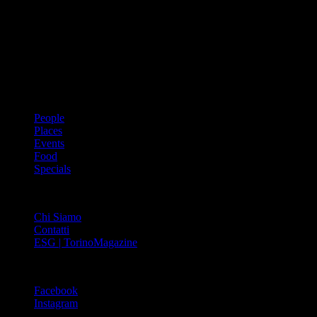
Dal 1988 l’enciclopedia periodica della città. Torino Magazine – la
prima rivista metropolitana in Italia – si propone con un format
innovativo che offre interviste, grandi servizi fotografici, spunti di
cultura urbana internazionale, reportage di viaggi, il meglio che
Torino può offrire sul fronte di enogastronomia e moda, shopping ed
arte, glamour ed eventi, cultura ed intrattenimento.
ARGOMENTI
People
Places
Events
Food
Specials
ABOUT
Chi Siamo
Contatti
ESG | TorinoMagazine
SOCIAL
Facebook
Instagram