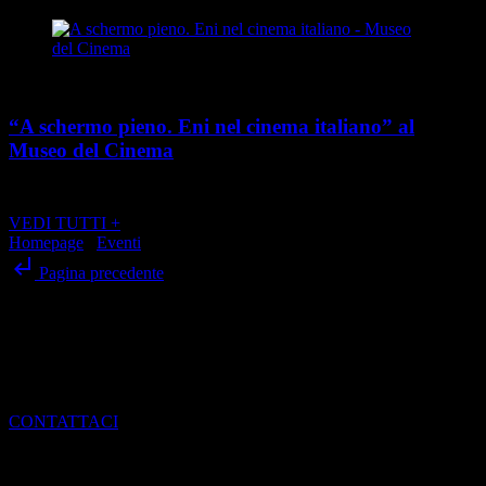
Cultura
“A schermo pieno. Eni nel cinema italiano” al
Museo del Cinema
place
calendar_today
Dal 21 maggio al 24 agosto 2026
Via Montebello 20, Torino
VEDI TUTTI +
Homepage
/
Eventi
/
“Fluid Trio” all’Osteria Rabezzana
subdirectory_arrow_left
Pagina precedente
SCRIVI ALLA REDAZIONE
Per dialogare con noi, ottenere informazioni e scoprire come entrare
a far parte del mondo di Torino Magazine
CONTATTACI