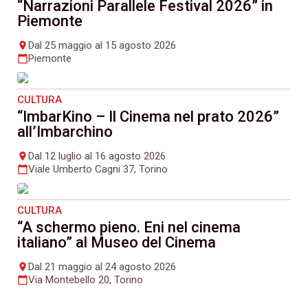
“Narrazioni Parallele Festival 2026” in
Piemonte
Dal 25 maggio al 15 agosto 2026
place
Piemonte
calendar_today
CULTURA
“ImbarKino – Il Cinema nel prato 2026”
all’Imbarchino
Dal 12 luglio al 16 agosto 2026
place
Viale Umberto Cagni 37, Torino
calendar_today
CULTURA
“A schermo pieno. Eni nel cinema
italiano” al Museo del Cinema
Dal 21 maggio al 24 agosto 2026
place
Via Montebello 20, Torino
calendar_today