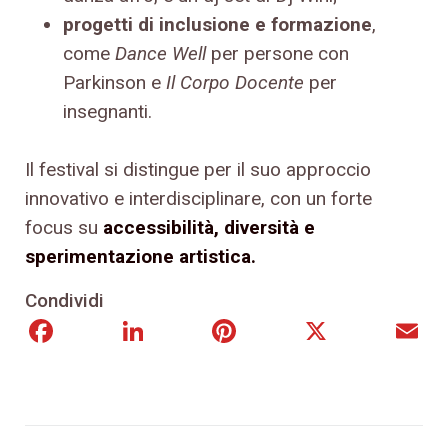
progetti di inclusione e formazione
,
come
Dance Well
per persone con
Parkinson e
Il Corpo Docente
per
insegnanti.
Il festival si distingue per il suo approccio
innovativo e interdisciplinare, con un forte
focus su
accessibilità, diversità e
sperimentazione artistica.
Condividi
Facebook
LinkedIn
Pinterest
X
E