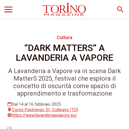
search
Cultura
“DARK MATTERS” A
LAVANDERIA A VAPORE
A Lavanderia a Vapore va in scena Dark
MatterS 2025, festival che esplora il
concetto di oscurità come spazio di
apprendimento e trasformazione
Dal 14 al 16 febbraio 2025
calendar_today
Corso Pastrengo 51, Collegno (TO)
place
https://www.lavanderiaavapore.eu/
language