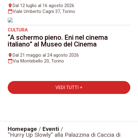
Dal 12 luglio al 16 agosto 2026
place
Viale Umberto Cagni 37, Torino
calendar_today
CULTURA
“A schermo pieno. Eni nel cinema
italiano” al Museo del Cinema
Dal 21 maggio al 24 agosto 2026
place
Via Montebello 20, Torino
calendar_today
VEDI TUTTI +
Homepage
/
Eventi
/
“Hurry Up Slowly” alla Palazzina di Caccia di