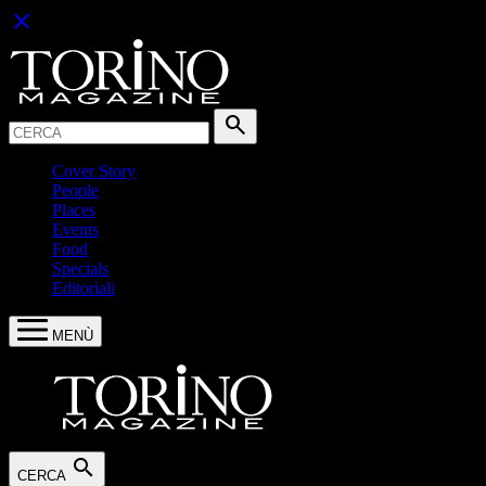
close
Cerca:
search
Cover Story
People
Places
Events
Food
Specials
Editoriali
MENÙ
search
CERCA