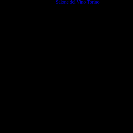
n grande evento organizzato da
Salone del Vino Torino
e GoWine —
ow Food, passando per proposte veg come le polpettine di ceci e quinoa
degustare buoni vini e sono interessati a scoprire parti dell’Italia