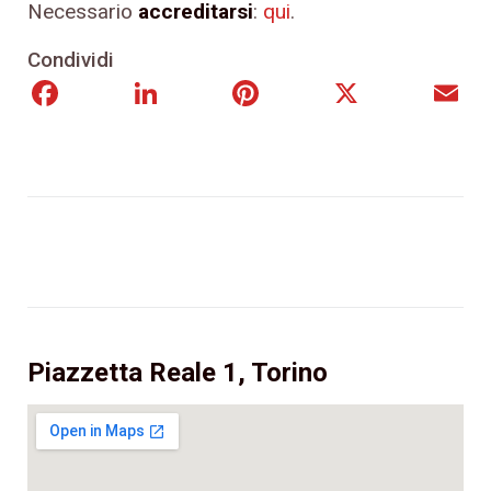
Necessario
accreditarsi
:
qui
.
Condividi
Facebook
LinkedIn
Pinterest
X
E
Piazzetta Reale 1, Torino