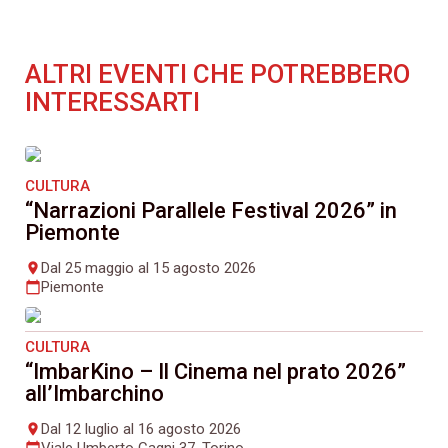
ALTRI EVENTI CHE POTREBBERO
INTERESSARTI
CULTURA
“Narrazioni Parallele Festival 2026” in
Piemonte
Dal 25 maggio al 15 agosto 2026
place
Piemonte
calendar_today
CULTURA
“ImbarKino – Il Cinema nel prato 2026”
all’Imbarchino
Dal 12 luglio al 16 agosto 2026
place
Viale Umberto Cagni 37, Torino
calendar_today