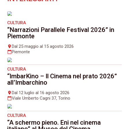
CULTURA
“Narrazioni Parallele Festival 2026” in
Piemonte
Dal 25 maggio al 15 agosto 2026
place
Piemonte
calendar_today
CULTURA
“ImbarKino – Il Cinema nel prato 2026”
all’Imbarchino
Dal 12 luglio al 16 agosto 2026
place
Viale Umberto Cagni 37, Torino
calendar_today
CULTURA
“A schermo pieno. Eni nel cinema
italiano” al Museo del Cinema