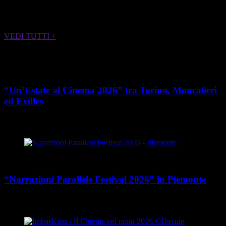
ALTRI EVENTI CHE POTREBBERO
INTERESSARTI
VEDI TUTTI +
Cultura
“Un’Estate al Cinema 2026” tra Torino, Moncalieri
ed Exilles
place
calendar_today
Dal 4 giugno all’8 agosto 2026
Piemonte
Cultura
“Narrazioni Parallele Festival 2026” in Piemonte
place
calendar_today
Dal 25 maggio al 15 agosto 2026
Piemonte