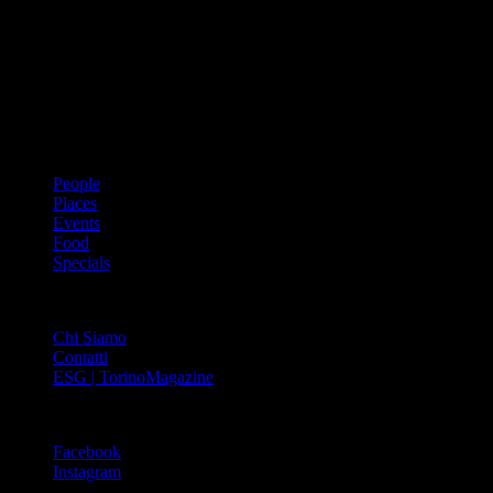
Dal 1988 l’enciclopedia periodica della città. Torino Magazine – la
prima rivista metropolitana in Italia – si propone con un format
innovativo che offre interviste, grandi servizi fotografici, spunti di
cultura urbana internazionale, reportage di viaggi, il meglio che
Torino può offrire sul fronte di enogastronomia e moda, shopping ed
arte, glamour ed eventi, cultura ed intrattenimento.
ARGOMENTI
People
Places
Events
Food
Specials
ABOUT
Chi Siamo
Contatti
ESG | TorinoMagazine
SOCIAL
Facebook
Instagram