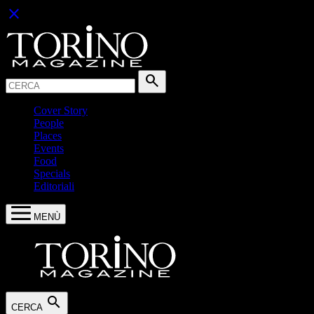
close
Cerca:
search
Cover Story
People
Places
Events
Food
Specials
Editoriali
MENÙ
search
CERCA