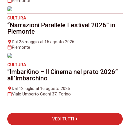
Piemonte
calendar_today
CULTURA
“Narrazioni Parallele Festival 2026” in
Piemonte
Dal 25 maggio al 15 agosto 2026
place
Piemonte
calendar_today
CULTURA
“ImbarKino – Il Cinema nel prato 2026”
all’Imbarchino
Dal 12 luglio al 16 agosto 2026
place
Viale Umberto Cagni 37, Torino
calendar_today
VEDI TUTTI +