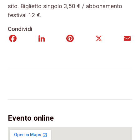
sito. Biglietto singolo 3,50 € / abbonamento
festival 12 €.
Condividi
Facebook
LinkedIn
Pinterest
X
E
Evento online