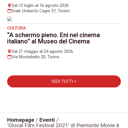
Dal 12 luglio al 16 agosto 2026
place
Viale Umberto Cagni 37, Torino
calendar_today
CULTURA
“A schermo pieno. Eni nel cinema
italiano” al Museo del Cinema
Dal 21 maggio al 24 agosto 2026
place
Via Montebello 20, Torino
calendar_today
VEDI TUTTI +
Homepage
/
Eventi
/
‘Glocal Film Festival 2021’ di Piemonte Movie è