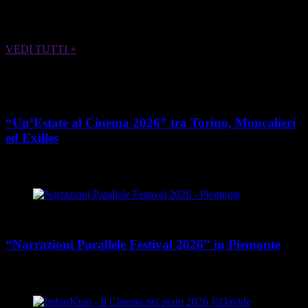
ALTRI EVENTI CHE POTREBBERO
INTERESSARTI
VEDI TUTTI +
Cultura
“Un’Estate al Cinema 2026” tra Torino, Moncalieri
ed Exilles
place
calendar_today
Dal 4 giugno all’8 agosto 2026
Piemonte
Cultura
“Narrazioni Parallele Festival 2026” in Piemonte
place
calendar_today
Dal 25 maggio al 15 agosto 2026
Piemonte