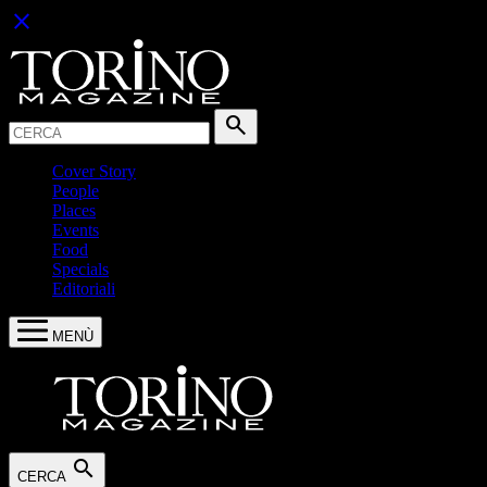
close
Cerca:
search
Cover Story
People
Places
Events
Food
Specials
Editoriali
MENÙ
search
CERCA