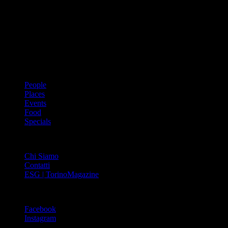
Dal 1988 l’enciclopedia periodica della città. Torino Magazine – la
prima rivista metropolitana in Italia – si propone con un format
innovativo che offre interviste, grandi servizi fotografici, spunti di
cultura urbana internazionale, reportage di viaggi, il meglio che
Torino può offrire sul fronte di enogastronomia e moda, shopping ed
arte, glamour ed eventi, cultura ed intrattenimento.
ARGOMENTI
People
Places
Events
Food
Specials
ABOUT
Chi Siamo
Contatti
ESG | TorinoMagazine
SOCIAL
Facebook
Instagram