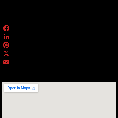
del Cinema
,
Politecnico
,
Università di Torino
,
Festival
BackTOBach
e le accademie
Maghini
e
Santo Spirito
.
Condividi
Facebook
LinkedIn
Pinterest
X
Email
Evento online