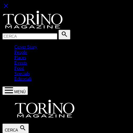
close
Cerca:
search
Cover Story
People
Places
Events
Food
Specials
Editoriali
MENÙ
search
CERCA