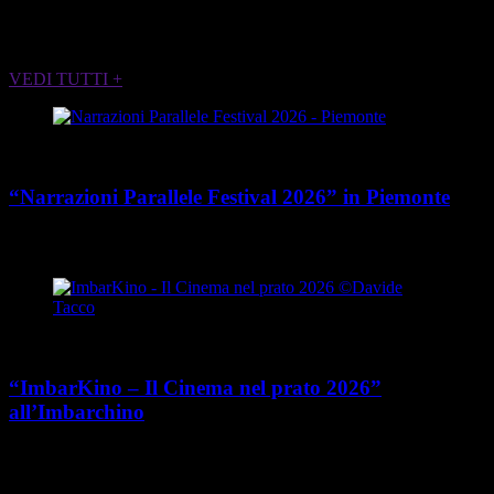
ALTRI EVENTI CHE POTREBBERO
INTERESSARTI
VEDI TUTTI +
Cultura
“Narrazioni Parallele Festival 2026” in Piemonte
place
calendar_today
Dal 25 maggio al 15 agosto 2026
Piemonte
Cultura
“ImbarKino – Il Cinema nel prato 2026”
all’Imbarchino
place
calendar_today
Dal 12 luglio al 16 agosto 2026
Viale Umberto Cagni 37,
Torino