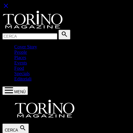
close
Cerca:
search
Cover Story
People
Places
Events
Food
Specials
Editoriali
MENÙ
search
CERCA