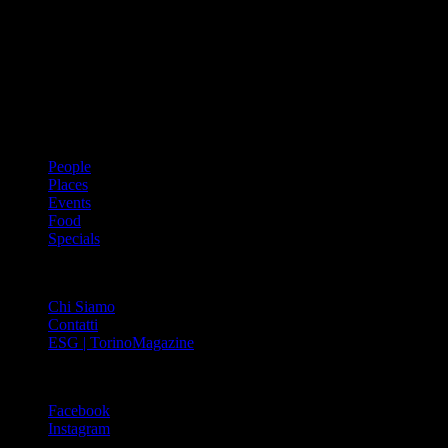
Dal 1988 l’enciclopedia periodica della città. Torino Magazine – la
prima rivista metropolitana in Italia – si propone con un format
innovativo che offre interviste, grandi servizi fotografici, spunti di
cultura urbana internazionale, reportage di viaggi, il meglio che
Torino può offrire sul fronte di enogastronomia e moda, shopping ed
arte, glamour ed eventi, cultura ed intrattenimento.
ARGOMENTI
People
Places
Events
Food
Specials
ABOUT
Chi Siamo
Contatti
ESG | TorinoMagazine
SOCIAL
Facebook
Instagram