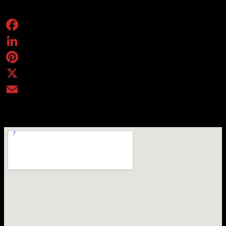
Condividi
Facebook
LinkedIn
Pinterest
X
Email
Torino