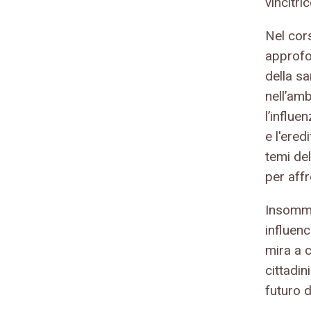
vincitri
Nel cors
approfo
della sa
nell’amb
l’influe
e l'ere
temi de
per affr
Insomma,
influenc
mira a c
cittadin
futuro d