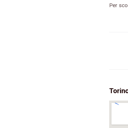
Per scop
Torin