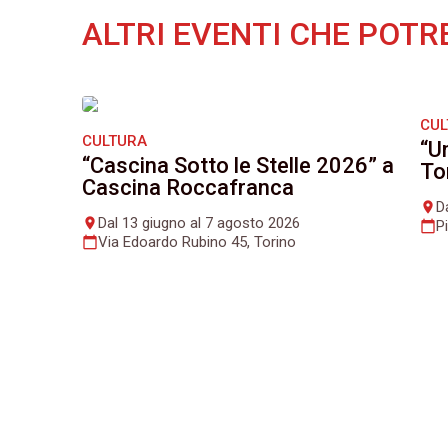
ALTRI EVENTI CHE POTR
CU
CULTURA
“U
“Cascina Sotto le Stelle 2026” a
To
Cascina Roccafranca
D
place
Dal 13 giugno al 7 agosto 2026
place
P
calendar_today
Via Edoardo Rubino 45, Torino
calendar_today