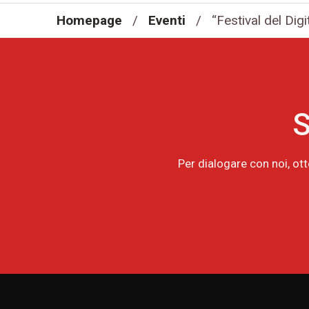
Homepage
/
Eventi
/
“Festival del Dig
S
Per dialogare con noi, ot