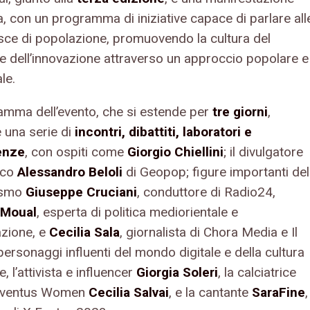
a, con un programma di iniziative capace di parlare all
asce di popolazione, promuovendo la cultura del
e e dell’innovazione attraverso un approccio popolare e
le.
ramma dell’evento, che si estende per
tre giorni
,
 una serie di
incontri, dibattiti, laboratori e
enze
, con ospiti come
Giorgio Chiellini
; il divulgatore
fico
Alessandro Beloli
di Geopop; figure importanti del
ismo
Giuseppe Cruciani
, conduttore di Radio24,
 Moual
, esperta di politica mediorientale e
zione, e
Cecilia Sala
, giornalista di Chora Media e Il
personaggi influenti del mondo digitale e della cultura
, l’attivista e influencer
Giorgia Soleri
, la calciatrice
Juventus Women
Cecilia Salvai
, e la cantante
SaraFine
,