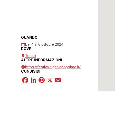
QUANDO
Dal 4 al 6 ottobre 2024
calendar_today
DOVE
Torino
place
ALTRE INFORMAZIONI
https://festivaldigitalepopolare.it/
language
CONDIVIDI
Facebook
LinkedIn
Pinterest
X
Email