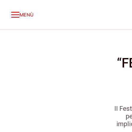
MENÙ
“F
Il Fes
pe
impli