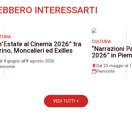
EBBERO INTERESSARTI
LTURA
CULTURA
n’Estate al Cinema 2026” tra
“Narrazioni Pa
rino, Moncalieri ed Exilles
2026” in Pie
al 4 giugno all’8 agosto 2026
Dal 25 maggio al 
place
iemonte
Piemonte
calendar_today
VEDI TUTTI +