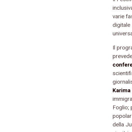
inclusiv
varie f
digital
universa
Il prog
prevede
confer
scienti
giornal
Karima
immigra
Foglio; 
popolare
della 