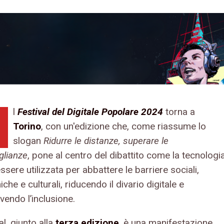
l
Festival del Digitale Popolare 2024
torna a
Torino
, con un'edizione che, come riassume lo
slogan
Ridurre le distanze, superare le
glianze
, pone al centro del dibattito come la tecnologi
sere utilizzata per abbattere le barriere sociali,
he e culturali, riducendo il divario digitale e
endo l’inclusione.
val, giunto alla
terza edizione
, è una manifestazione