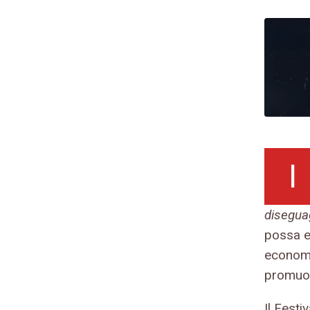
I
disegua
possa es
economic
promuov
Il Festi