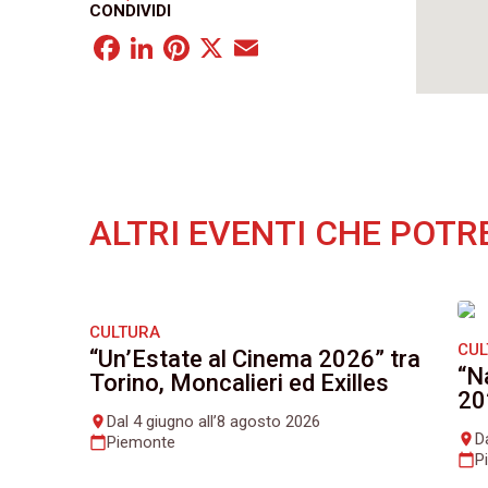
CONDIVIDI
Facebook
LinkedIn
Pinterest
X
Email
ALTRI EVENTI CHE POTR
CULTURA
CU
“Un’Estate al Cinema 2026” tra
“N
Torino, Moncalieri ed Exilles
20
Dal 4 giugno all’8 agosto 2026
place
D
place
Piemonte
calendar_today
P
calendar_today