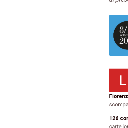
L
Fiorenz
scompar
126 con
cartell