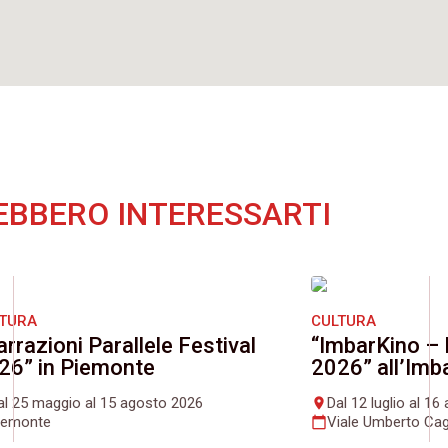
EBBERO INTERESSARTI
LTURA
CULTURA
arrazioni Parallele Festival
“ImbarKino – 
26” in Piemonte
2026” all’Imb
al 25 maggio al 15 agosto 2026
Dal 12 luglio al 1
place
iemonte
Viale Umberto Cag
calendar_today