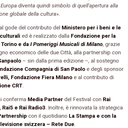
 Europa diventa quindi simbolo di quell'apertura alla
ne globale della cultura
».
val gode del contributo del
Ministero per i beni e le
 culturali
ed è realizzato dalla
Fondazione per la
 Torino e da
I Pomeriggi Musicali di Milano
, grazie
egno economico delle due Città, alla partnership con
Sanpaolo
– sin dalla prima edizione –, al sostegno
ndazione Compagnia di San Paolo
e degli sponsor
irelli, Fondazione Fiera Milano
e al contributo di
ione CRT
.
i conferma
Media Partner
del Festival con
Rai
, Rai5 e Rai Radio3
. Inoltre, è rinnovata la strategica
artnership
con il quotidiano
La Stampa e con la
levisione svizzera – Rete
Due
.