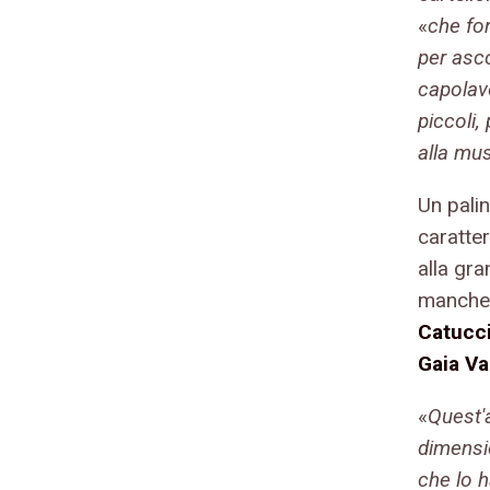
«
che fo
per asco
capolavo
piccoli, 
alla mu
Un pali
caratter
alla gra
mancher
Catucci
Gaia Va
«
Quest'
dimensi
che lo h