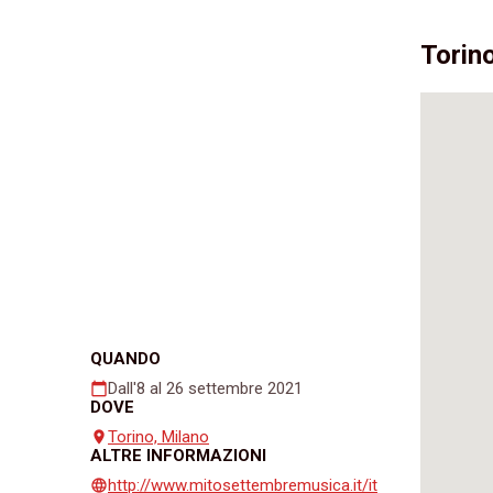
Torin
QUANDO
Dall'8 al 26 settembre 2021
calendar_today
DOVE
Torino, Milano
place
ALTRE INFORMAZIONI
http://www.mitosettembremusica.it/it
language