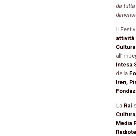
da tutta
dimensio
Il Festi
attività
Cultura
all’imp
Intesa 
della
Fo
Iren, P
Fondaz
La
Rai
s
Cultura
Media P
Radiote