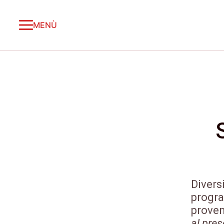
MENÙ
Divers
progra
proven
al pre