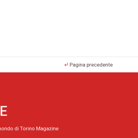
Pagina precedente
subdirectory_arrow_left
NE
l mondo di Torino Magazine