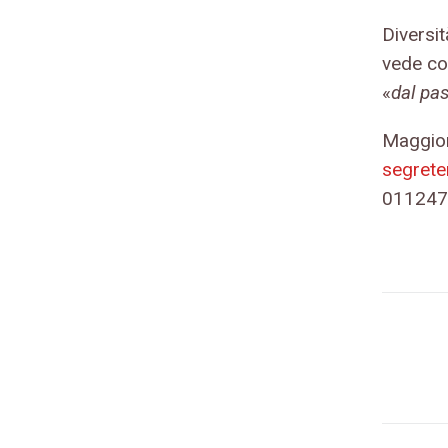
Diversi
vede co
«
dal pa
Maggior
segrete
011247