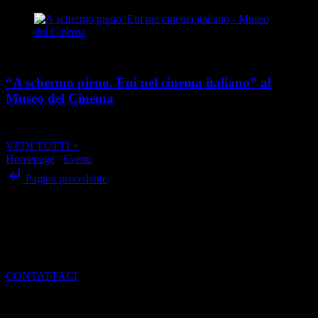
Cultura
“A schermo pieno. Eni nel cinema italiano” al
Museo del Cinema
place
calendar_today
Dal 21 maggio al 24 agosto 2026
Via Montebello 20, Torino
VEDI TUTTI +
Homepage
/
Eventi
/
“Cheese” 2021 a Bra
subdirectory_arrow_left
Pagina precedente
SCRIVI ALLA REDAZIONE
Per dialogare con noi, ottenere informazioni e scoprire come entrare
a far parte del mondo di Torino Magazine
CONTATTACI