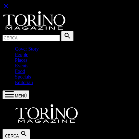
close
Cerca:
search
Cover Story
People
Places
Events
Food
Specials
Editoriali
MENÙ
search
CERCA