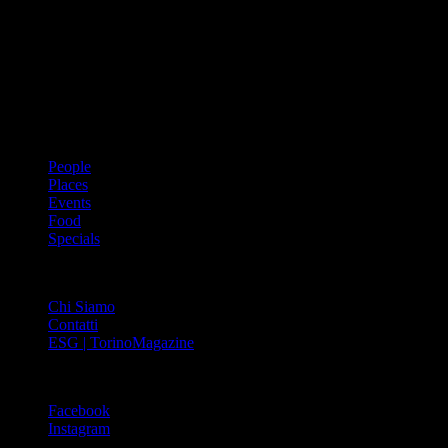
Dal 1988 l’enciclopedia periodica della città. Torino Magazine – la
prima rivista metropolitana in Italia – si propone con un format
innovativo che offre interviste, grandi servizi fotografici, spunti di
cultura urbana internazionale, reportage di viaggi, il meglio che
Torino può offrire sul fronte di enogastronomia e moda, shopping ed
arte, glamour ed eventi, cultura ed intrattenimento.
ARGOMENTI
People
Places
Events
Food
Specials
ABOUT
Chi Siamo
Contatti
ESG | TorinoMagazine
SOCIAL
Facebook
Instagram