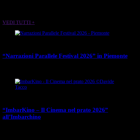
ALTRI EVENTI CHE POTREBBERO
INTERESSARTI
VEDI TUTTI +
Cultura
“Narrazioni Parallele Festival 2026” in Piemonte
place
calendar_today
Dal 25 maggio al 15 agosto 2026
Piemonte
Cultura
“ImbarKino – Il Cinema nel prato 2026”
all’Imbarchino
place
calendar_today
Dal 12 luglio al 16 agosto 2026
Viale Umberto Cagni 37,
Torino