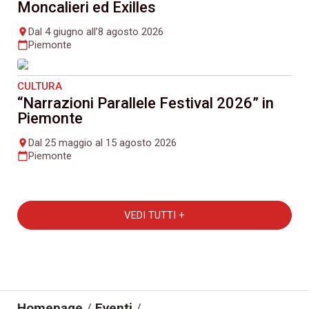
Moncalieri ed Exilles
Dal 4 giugno all’8 agosto 2026
place
Piemonte
calendar_today
CULTURA
“Narrazioni Parallele Festival 2026” in
Piemonte
Dal 25 maggio al 15 agosto 2026
place
Piemonte
calendar_today
VEDI TUTTI +
Homepage
/
Eventi
/