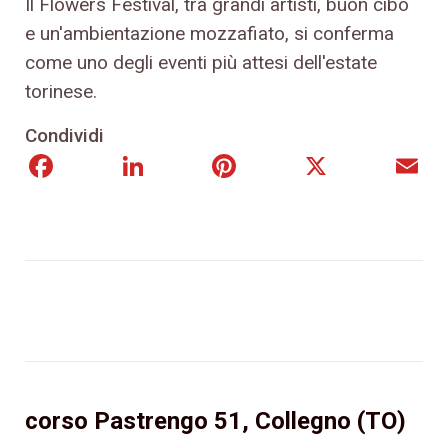
Il Flowers Festival, tra grandi artisti, buon cibo
e un'ambientazione mozzafiato, si conferma
come uno degli eventi più attesi dell'estate
torinese.
Condividi
Facebook
LinkedIn
Pinterest
X
E
corso Pastrengo 51, Collegno (TO)