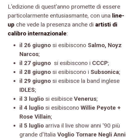
L'edizione di quest'anno promette di essere
particolarmente entusiasmante, con una
line-
up
che vede la presenza anche di
artisti di
calibro internazionale
:
il 26 giugno
si esibiscono
Salmo, Noyz
Narcos
;
il 27
giugno
si esibiscono i
CCCP
;
il 28 giugno
si esibiscono i
Subsonica
;
il 29 giugno
si esibisce la band inglese
IDLES
;
il 3 luglio
si esibisce
Venerus
;
il 4 luglio
si esibiscono
Willie Peyote +
Rose Villain
;
il 5 luglio
arriva il live show anni '90 più
grande d'Italia
Voglio Tornare Negli Anni