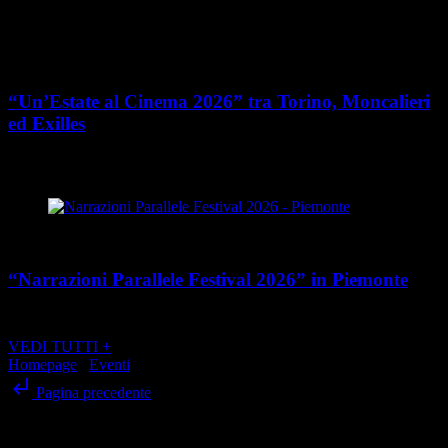
Cultura
“Un’Estate al Cinema 2026” tra Torino, Moncalieri
ed Exilles
place
calendar_today
Dal 4 giugno all’8 agosto 2026
Piemonte
Cultura
“Narrazioni Parallele Festival 2026” in Piemonte
place
calendar_today
Dal 25 maggio al 15 agosto 2026
Piemonte
VEDI TUTTI +
Homepage
/
Eventi
/
“Fuori Campo 2023” a Torino
subdirectory_arrow_left
Pagina precedente
SCRIVI ALLA REDAZIONE