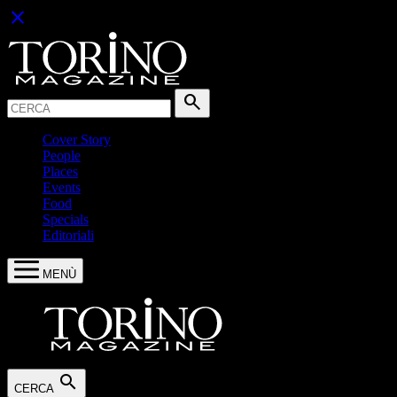
close
Cerca:
search
Cover Story
People
Places
Events
Food
Specials
Editoriali
MENÙ
search
CERCA