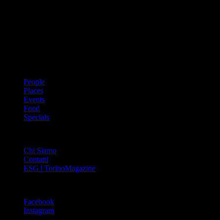
Dal 1988 l’enciclopedia periodica della città. Torino Magazine – la
prima rivista metropolitana in Italia – si propone con un format
innovativo che offre interviste, grandi servizi fotografici, spunti di
cultura urbana internazionale, reportage di viaggi, il meglio che
Torino può offrire sul fronte di enogastronomia e moda, shopping ed
arte, glamour ed eventi, cultura ed intrattenimento.
ARGOMENTI
People
Places
Events
Food
Specials
ABOUT
Chi Siamo
Contatti
ESG | TorinoMagazine
SOCIAL
Facebook
Instagram