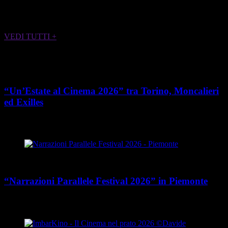
ALTRI EVENTI CHE POTREBBERO
INTERESSARTI
VEDI TUTTI +
Cultura
“Un’Estate al Cinema 2026” tra Torino, Moncalieri
ed Exilles
place
calendar_today
Dal 4 giugno all’8 agosto 2026
Piemonte
Cultura
“Narrazioni Parallele Festival 2026” in Piemonte
place
calendar_today
Dal 25 maggio al 15 agosto 2026
Piemonte