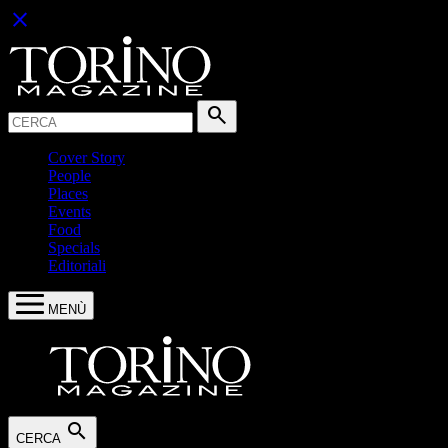
close
Cerca:
search
Cover Story
People
Places
Events
Food
Specials
Editoriali
MENÙ
search
CERCA