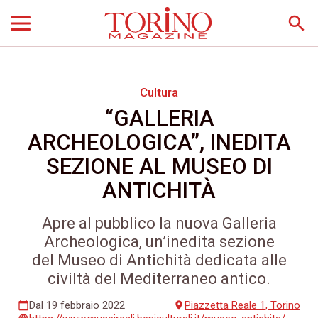
search
Cultura
“GALLERIA
ARCHEOLOGICA”, INEDITA
SEZIONE AL MUSEO DI
ANTICHITÀ
Apre al pubblico la nuova Galleria
Archeologica, un’inedita sezione
del Museo di Antichità dedicata alle
civiltà del Mediterraneo antico.
Dal 19 febbraio 2022
Piazzetta Reale 1, Torino
calendar_today
place