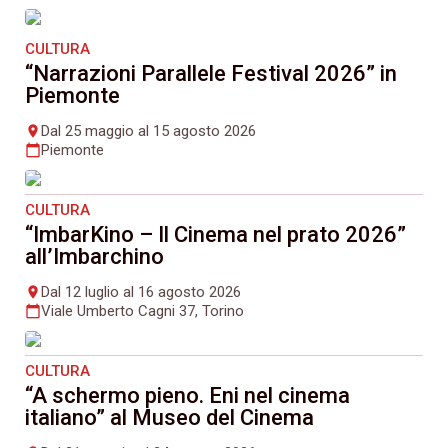
CULTURA
“Narrazioni Parallele Festival 2026” in
Piemonte
Dal 25 maggio al 15 agosto 2026
place
Piemonte
calendar_today
CULTURA
“ImbarKino – Il Cinema nel prato 2026”
all’Imbarchino
Dal 12 luglio al 16 agosto 2026
place
Viale Umberto Cagni 37, Torino
calendar_today
CULTURA
“A schermo pieno. Eni nel cinema
italiano” al Museo del Cinema