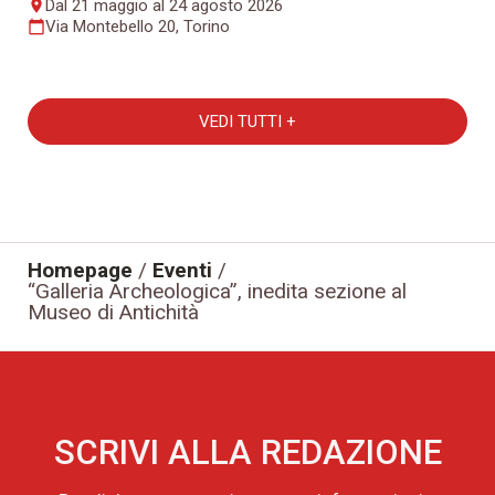
Dal 21 maggio al 24 agosto 2026
place
Via Montebello 20, Torino
calendar_today
VEDI TUTTI +
Homepage
/
Eventi
/
“Galleria Archeologica”, inedita sezione al
Museo di Antichità
SCRIVI ALLA REDAZIONE