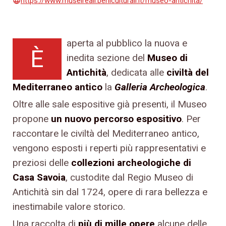
https://www.museireali.beniculturali.it/museo-antichita/
language
aperta al pubblico la nuova e
È
inedita sezione del
Museo di
Antichità
, dedicata alle
civiltà del
Mediterraneo antico
la
Galleria Archeologica
.
Oltre alle sale espositive già presenti, il Museo
propone
un nuovo percorso espositivo
. Per
raccontare le civiltà del Mediterraneo antico,
vengono esposti i reperti più rappresentativi e
preziosi delle
collezioni archeologiche di
Casa Savoia
, custodite dal Regio Museo di
Antichità sin dal 1724, opere di rara bellezza e
inestimabile valore storico.
Una raccolta di
più di mille opere
alcune delle