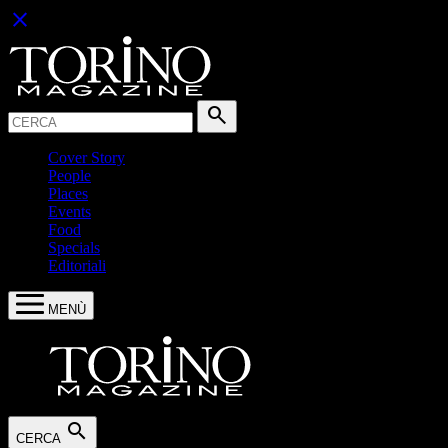
close
Cerca:
search
Cover Story
People
Places
Events
Food
Specials
Editoriali
MENÙ
search
CERCA