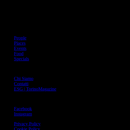
innovativo che offre interviste, grandi servizi fotografici, spunti di
cultura urbana internazionale, reportage di viaggi, il meglio che
Torino può offrire sul fronte di enogastronomia e moda, shopping ed
arte, glamour ed eventi, cultura ed intrattenimento.
ARGOMENTI
People
Places
Events
Food
Specials
ABOUT
Chi Siamo
Contatti
ESG | TorinoMagazine
SOCIAL
Facebook
Instagram
Privacy Policy
Cookie Policy