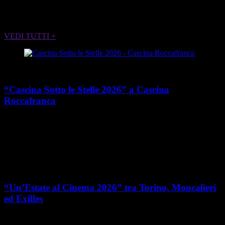
ALTRI EVENTI CHE POTREBBERO
INTERESSARTI
VEDI TUTTI +
Cultura
“Cascina Sotto le Stelle 2026” a Cascina
Roccafranca
place
calendar_today
Dal 13 giugno al 7 agosto 2026
Via Edoardo Rubino 45,
Torino
Cultura
“Un’Estate al Cinema 2026” tra Torino, Moncalieri
ed Exilles
place
calendar_today
Dal 4 giugno all’8 agosto 2026
Piemonte