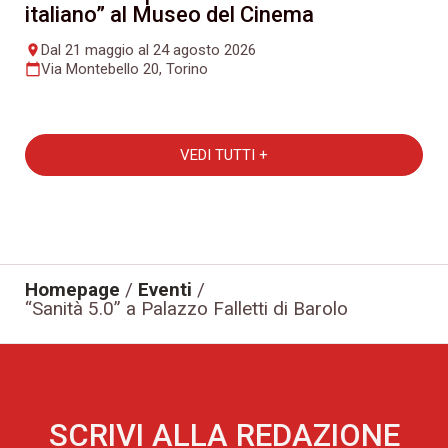
italiano” al Museo del Cinema
Dal 21 maggio al 24 agosto 2026
place
Via Montebello 20, Torino
calendar_today
VEDI TUTTI +
Homepage
/
Eventi
/
“Sanità 5.0” a Palazzo Falletti di Barolo
SCRIVI ALLA REDAZIONE