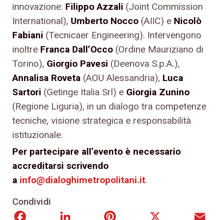
innovazione:
Filippo Azzali
(Joint Commission
International),
Umberto Nocco
(AIIC) e
Nicolò
Fabiani
(Tecnicaer Engineering). Intervengono
inoltre
Franca Dall’Occo
(Ordine Mauriziano di
Torino),
Giorgio Pavesi
(Deenova S.p.A.),
Annalisa Roveta
(AOU Alessandria),
Luca
Sartori
(Getinge Italia Srl) e
Giorgia Zunino
(Regione Liguria), in un dialogo tra competenze
tecniche, visione strategica e responsabilità
istituzionale.
Per partecipare all’evento è necessario
accreditarsi scrivendo
a
info@dialoghimetropolitani.it
.
Condividi
Facebook
LinkedIn
Pinterest
X
E