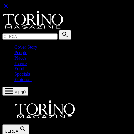
close
Cerca:
search
Cover Story
People
Places
Events
Food
Specials
Editoriali
MENÙ
search
CERCA