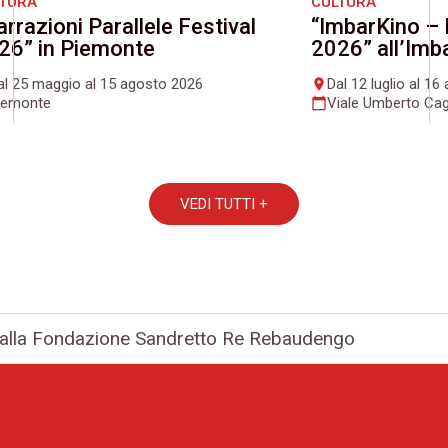
LTURA
CULTURA
arrazioni Parallele Festival
“ImbarKino – 
26” in Piemonte
2026” all’Imb
al 25 maggio al 15 agosto 2026
Dal 12 luglio al 1
place
iemonte
Viale Umberto Cag
calendar_today
VEDI TUTTI +
” alla Fondazione Sandretto Re Rebaudengo