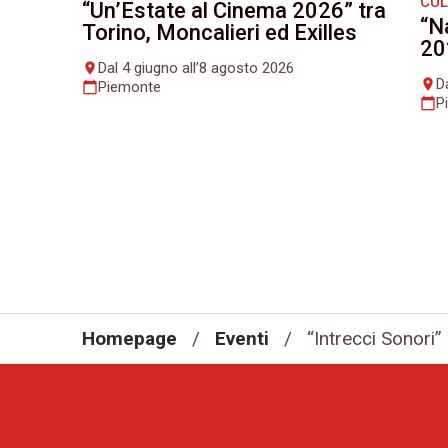
CU
“Un’Estate al Cinema 2026” tra
“N
Torino, Moncalieri ed Exilles
20
Dal 4 giugno all’8 agosto 2026
place
D
place
Piemonte
calendar_today
P
calendar_today
Homepage
/
Eventi
/
“Intrecci Sonori