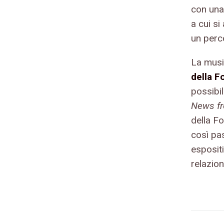
con una
a cui si
un perc
La musi
della F
possibil
News fr
della F
così pa
espositi
relazion