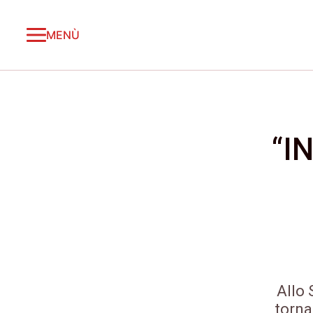
MENÙ
“I
Allo 
torna