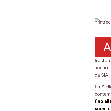
A
trasfor
sonoro. 
da SIAH
Lo Stell
contem
fino al
suoni e