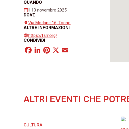
QUANDO
Il 13 novembre 2025
calendar_today
DOVE
Via Modane 16, Torino
place
ALTRE INFORMAZIONI
https://fsrr.org/
language
CONDIVIDI
Facebook
LinkedIn
Pinterest
X
Email
ALTRI EVENTI CHE POTR
CULTURA