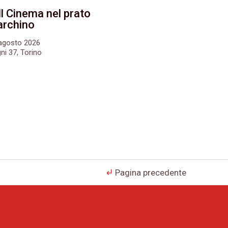
Il Cinema nel prato
archino
6 agosto 2026
ni 37, Torino
Pagina precedente
subdirectory_arrow_left