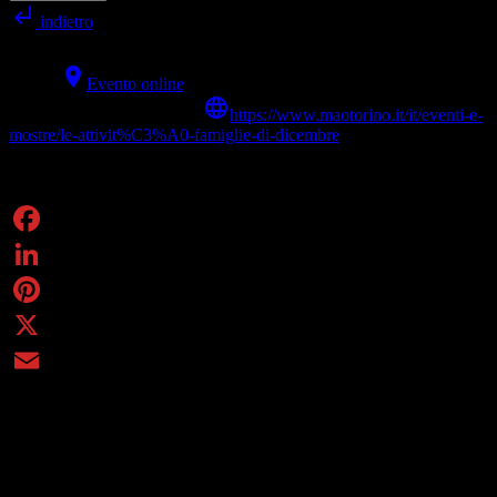
subdirectory_arrow_left
indietro
calendar_today
QUANDO
Domenica 20 dicembre 2020
place
DOVE
Evento online
language
ALTRE INFORMAZIONI
https://www.maotorino.it/it/eventi-e-
mostre/le-attivit%C3%A0-famiglie-di-dicembre
Condividi
Facebook
LinkedIn
Pinterest
X
Email