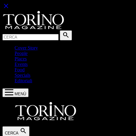
close
Cerca:
search
Cover Story
People
Places
Events
Food
Specials
Editoriali
MENÙ
search
CERCA