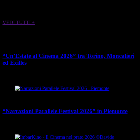
ALTRI EVENTI CHE POTREBBERO
INTERESSARTI
VEDI TUTTI +
Cultura
“Un’Estate al Cinema 2026” tra Torino, Moncalieri
ed Exilles
place
calendar_today
Dal 4 giugno all’8 agosto 2026
Piemonte
Cultura
“Narrazioni Parallele Festival 2026” in Piemonte
place
calendar_today
Dal 25 maggio al 15 agosto 2026
Piemonte