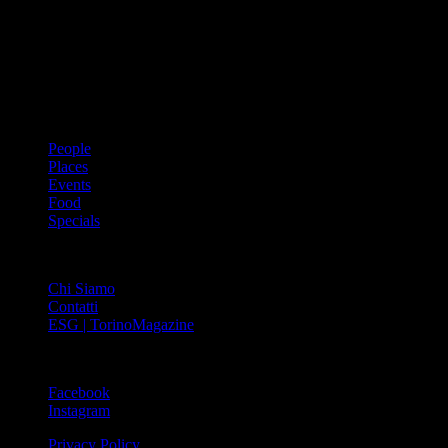
prima rivista metropolitana in Italia – si propone con un format
innovativo che offre interviste, grandi servizi fotografici, spunti di
cultura urbana internazionale, reportage di viaggi, il meglio che
Torino può offrire sul fronte di enogastronomia e moda, shopping ed
arte, glamour ed eventi, cultura ed intrattenimento.
ARGOMENTI
People
Places
Events
Food
Specials
ABOUT
Chi Siamo
Contatti
ESG | TorinoMagazine
SOCIAL
Facebook
Instagram
Privacy Policy