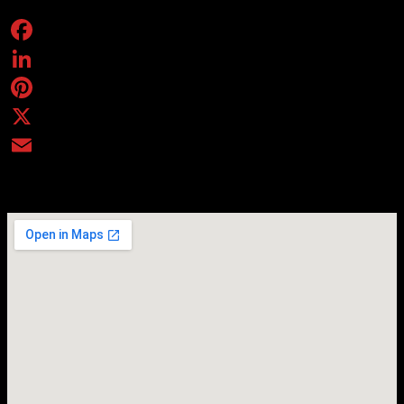
Facebook
LinkedIn
Pinterest
X
Email
Evento online