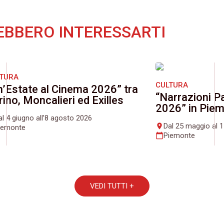
EBBERO INTERESSARTI
LTURA
CULTURA
n’Estate al Cinema 2026” tra
“Narrazioni Pa
rino, Moncalieri ed Exilles
2026” in Pie
al 4 giugno all’8 agosto 2026
Dal 25 maggio al 
place
iemonte
Piemonte
calendar_today
VEDI TUTTI +