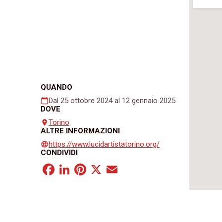
QUANDO
Dal 25 ottobre 2024 al 12 gennaio 2025
calendar_today
DOVE
Torino
place
ALTRE INFORMAZIONI
https://www.lucidartistatorino.org/
language
CONDIVIDI
Facebook
LinkedIn
Pinterest
X
Email