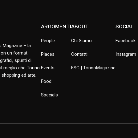
ARGOMENTI
ABOUT
SOCIAL
People
Chi Siamo
Facebook
no Magazine – la
 con un format
Places
Contatti
Instagram
rafici, spunti di
 il meglio che Torino
Events
ESG | TorinoMagazine
 shopping ed arte,
Food
Specials