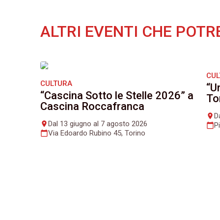
ALTRI EVENTI CHE POTR
CU
CULTURA
“U
“Cascina Sotto le Stelle 2026” a
To
Cascina Roccafranca
D
place
Dal 13 giugno al 7 agosto 2026
place
P
calendar_today
Via Edoardo Rubino 45, Torino
calendar_today