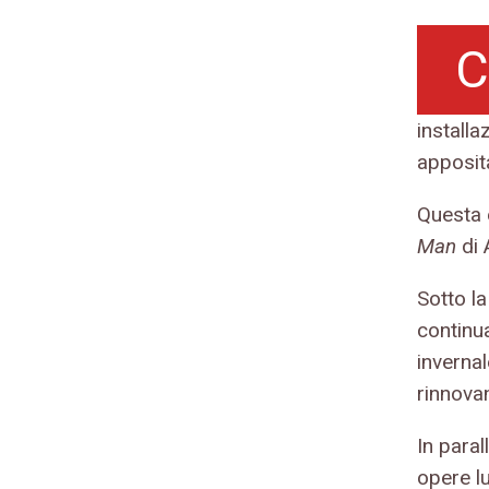
C
installa
apposit
Questa e
Man
di 
Sotto la
continu
inverna
rinnovan
In para
opere l