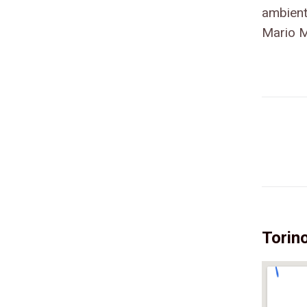
ambient
Mario M
Torin