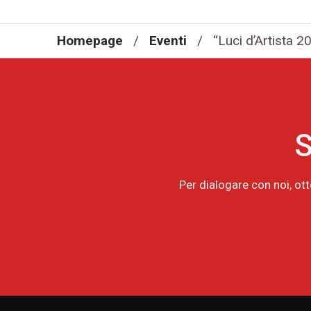
Homepage
/
Eventi
/
“Luci d’Artista 2
S
Per dialogare con noi, ot