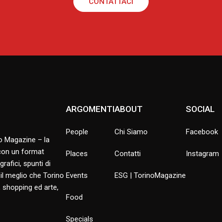
CONTATTACI
ARGOMENTI
ABOUT
SOCIAL
People
Chi Siamo
Facebook
no Magazine – la
 con un format
Places
Contatti
Instagram
rafici, spunti di
 il meglio che Torino
Events
ESG | TorinoMagazine
 shopping ed arte,
Food
Specials