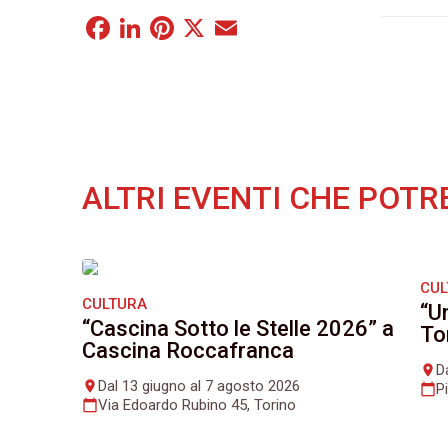
Facebook
LinkedIn
Pinterest
X
Email
ALTRI EVENTI CHE POTR
CU
CULTURA
“U
“Cascina Sotto le Stelle 2026” a
To
Cascina Roccafranca
D
place
Dal 13 giugno al 7 agosto 2026
place
P
calendar_today
Via Edoardo Rubino 45, Torino
calendar_today