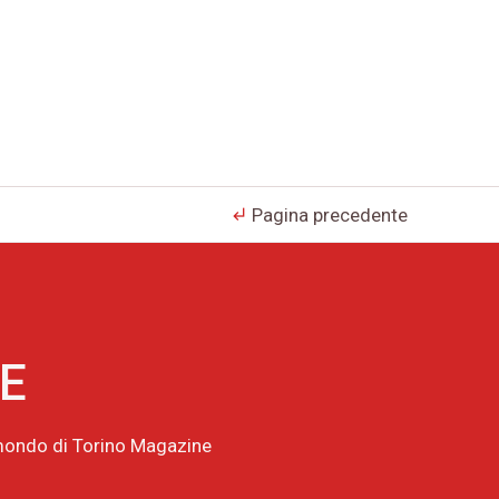
Pagina precedente
subdirectory_arrow_left
NE
l mondo di Torino Magazine