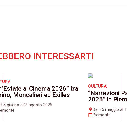
EBBERO INTERESSARTI
LTURA
CULTURA
n’Estate al Cinema 2026” tra
“Narrazioni Pa
rino, Moncalieri ed Exilles
2026” in Pie
al 4 giugno all’8 agosto 2026
Dal 25 maggio al 
place
iemonte
Piemonte
calendar_today