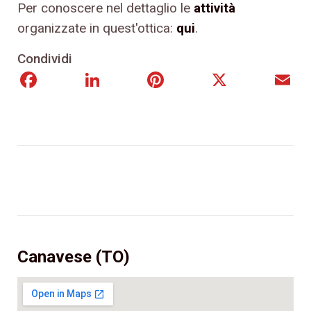
Per conoscere nel dettaglio le
attività
organizzate in quest'ottica:
qui
.
Condividi
Facebook
LinkedIn
Pinterest
X
E
Canavese (TO)