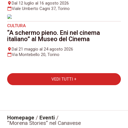
Dal 12 luglio al 16 agosto 2026
place
Viale Umberto Cagni 37, Torino
calendar_today
CULTURA
“A schermo pieno. Eni nel cinema
italiano” al Museo del Cinema
Dal 21 maggio al 24 agosto 2026
place
Via Montebello 20, Torino
calendar_today
VEDI TUTTI +
Homepage
/
Eventi
/
“Morena Stories” nel Canavese