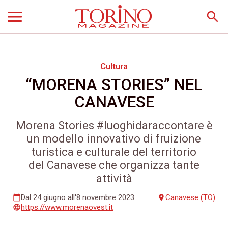
search
Cultura
“MORENA STORIES” NEL
CANAVESE
Morena Stories #luoghidaraccontare è
un modello innovativo di fruizione
turistica e culturale del territorio
del Canavese che organizza tante
attività
Dal 24 giugno all'8 novembre 2023
Canavese (TO)
calendar_today
place
https://www.morenaovest.it
language