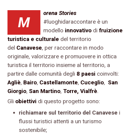
orena Stories
M
#luoghidaraccontare è un
modello
innovativo
di
fruizione
turistica e culturale
del territorio
del
Canavese
, per raccontare in modo
originale, valorizzare e promuovere in ottica
turistica il territorio insieme al territorio, a
partire dalle comunità degli
8 paesi
coinvolti:
Agliè
,
Bairo
,
Castellamonte
,
Cuceglio
,
San
Giorgio
,
San Martino
,
Torre,
Vialfrè
.
Gli
obiettivi
di questo progetto sono:
richiamare sul territorio del Canavese
i
flussi turistici attenti a un turismo
sostenibile;