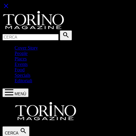
close
Cerca:
search
Cover Story
People
Places
Events
Food
Specials
Editoriali
MENÙ
search
CERCA