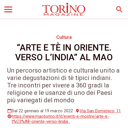
search
Cultura
“ARTE E TÈ IN ORIENTE.
VERSO L’INDIA” AL MAO
Un percorso artistico e culturale unito a
varie degustazioni di tè tipici indiani.
Tre incontri per vivere a 360 gradi la
religione e le usanze di uno dei Paesi
più variegati del mondo
Dal 22 gennaio al 19 marzo 2022
Via San Domenico, 11
calendar_today
place
https://www.maotorino.it/it/eventi-e-mostre/arte-e-
language
t%C3%A8-oriente-verso-lindia