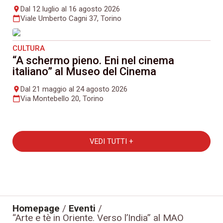
Dal 12 luglio al 16 agosto 2026
place
Viale Umberto Cagni 37, Torino
calendar_today
CULTURA
“A schermo pieno. Eni nel cinema
italiano” al Museo del Cinema
Dal 21 maggio al 24 agosto 2026
place
Via Montebello 20, Torino
calendar_today
VEDI TUTTI +
Homepage
/
Eventi
/
“Arte e tè in Oriente. Verso l’India” al MAO