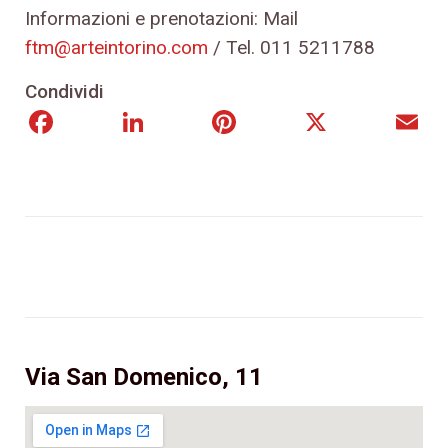
Informazioni e prenotazioni: Mail
ftm@arteintorino.com
/ Tel. 011 5211788
Condividi
Facebook
LinkedIn
Pinterest
X
E
Via San Domenico, 11