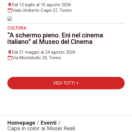
Dal 12 luglio al 16 agosto 2026
place
Viale Umberto Cagni 37, Torino
calendar_today
CULTURA
“A schermo pieno. Eni nel cinema
italiano” al Museo del Cinema
Dal 21 maggio al 24 agosto 2026
place
Via Montebello 20, Torino
calendar_today
VEDI TUTTI +
Homepage
/
Eventi
/
Capa in color ai Musei Reali