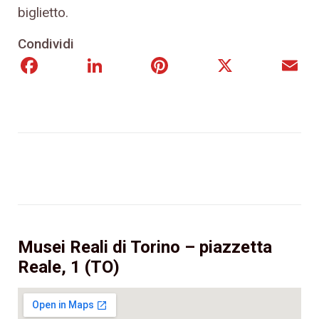
biglietto.
Condividi
Facebook
LinkedIn
Pinterest
X
E
Musei Reali di Torino – piazzetta
Reale, 1 (TO)