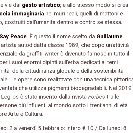
e vie dal
gesto artistico
; e allo stesso modo si crea
ccia immaginaria
nei muri reali, quelli di mattoni e
 costruiti dall’umanità dentro e contro se stessa.
Say Peace
. È questo il nome scelto da
Guillaume
, artista autodidatta classe 1989, che dopo un’attività
nziale da graffiti-writer è divenuto famoso in tutto il
r i suoi enormi dipinti sull’erba dedicati ai temi
nità, della cittadinanza globale e della sostenibilità
ale. Le opere sono realizzate con una tecnica pittoric
nventata che utilizza pigmenti biodegradabili. Nel 2019
Legros è stato inserito dalla rivista
Forbes
tra le
ersone più influenti al mondo sotto i trent’anni di età
ore Arte e Cultura.
dì 2 a venerdì 5 febbraio: intero € 10 / Da lunedì 8