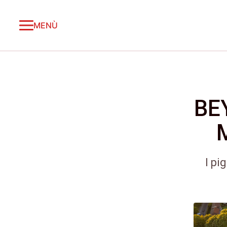
MENÙ
BE
I pi