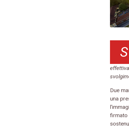
S
effettiv
svolgim
Due mani
una pre
l’immag
firmato 
sostenu