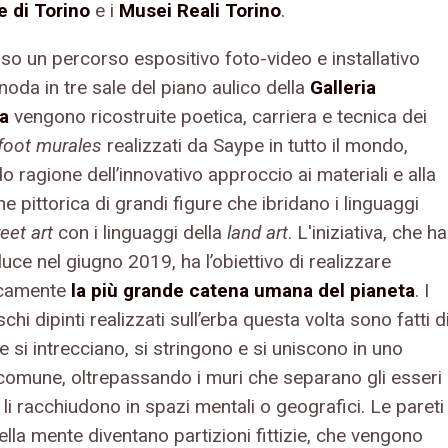
 di Torino
e i
Musei Reali Torino
.
so un percorso espositivo foto-video e installativo
noda in tre sale del piano aulico della
Galleria
da
vengono ricostruite poetica, carriera e tecnica dei
foot murales
realizzati da Saype in tutto il mondo,
 ragione dell’innovativo approccio ai materiali e alla
e pittorica di grandi figure che ibridano i linguaggi
reet art
con i linguaggi della
land art
. L'iniziativa, che ha
 luce nel giugno 2019, ha l’obiettivo di realizzare
icamente
la più grande catena umana del pianeta
. I
chi dipinti realizzati sull’erba questa volta sono fatti d
 si intrecciano, si stringono e si uniscono in uno
comune, oltrepassando i muri che separano gli esseri
li racchiudono in spazi mentali o geografici. Le pareti
ella mente diventano partizioni fittizie, che vengono