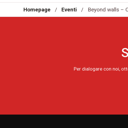
Homepage
/
Eventi
/
Beyond walls – Ol
S
Per dialogare con noi, ot