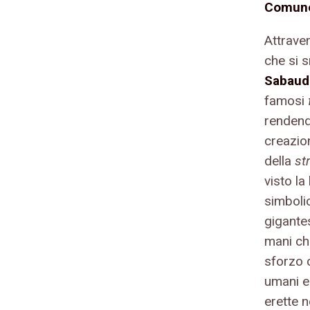
Comune
Attraver
che si s
Sabau
famosi
rendendo
creazion
della
st
visto la
simbol
gigantes
mani che
sforzo 
umani e 
erette n