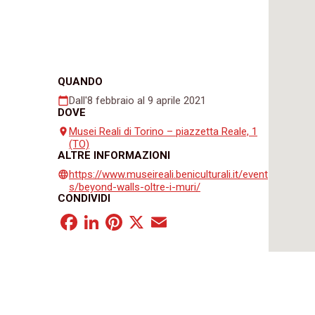
QUANDO
Dall'8 febbraio al 9 aprile 2021
calendar_today
DOVE
Musei Reali di Torino – piazzetta Reale, 1
place
(TO)
ALTRE INFORMAZIONI
https://www.museireali.beniculturali.it/event
language
s/beyond-walls-oltre-i-muri/
CONDIVIDI
Facebook
LinkedIn
Pinterest
X
Email