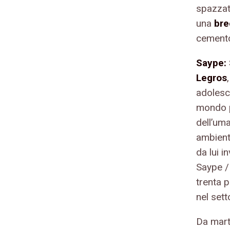
spazzat
una
bre
cemento,
Saype:
Legros
adolesce
mondo pe
dell’uma
ambient
da lui i
Saype / 
trenta p
nel sett
Da marte