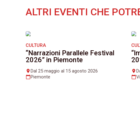
ALTRI EVENTI CHE POTR
CULTURA
CU
“Narrazioni Parallele Festival
“I
2026” in Piemonte
20
Dal 25 maggio al 15 agosto 2026
D
place
place
Piemonte
V
calendar_today
calendar_today