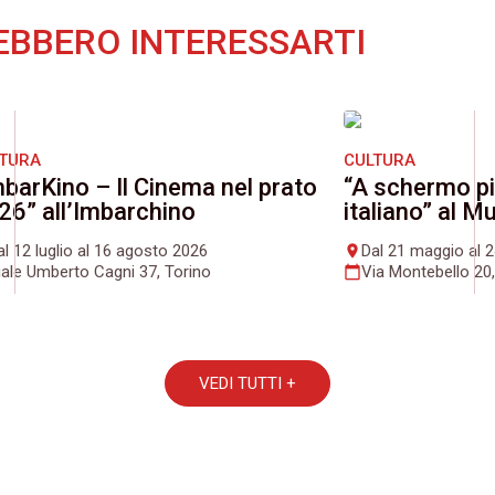
EBBERO INTERESSARTI
LTURA
CULTURA
mbarKino – Il Cinema nel prato
“A schermo pi
26” all’Imbarchino
italiano” al 
al 12 luglio al 16 agosto 2026
Dal 21 maggio al 
place
iale Umberto Cagni 37, Torino
Via Montebello 20,
calendar_today
VEDI TUTTI +