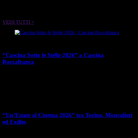
ALTRI EVENTI CHE POTREBBERO
INTERESSARTI
VEDI TUTTI +
Cultura
“Cascina Sotto le Stelle 2026” a Cascina
Roccafranca
place
calendar_today
Dal 13 giugno al 7 agosto 2026
Via Edoardo Rubino 45,
Torino
Cultura
“Un’Estate al Cinema 2026” tra Torino, Moncalieri
ed Exilles
place
calendar_today
Dal 4 giugno all’8 agosto 2026
Piemonte