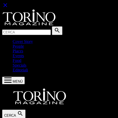
close
Cerca:
search
Cover Story
People
Places
Events
Food
Specials
Editoriali
MENÙ
search
CERCA