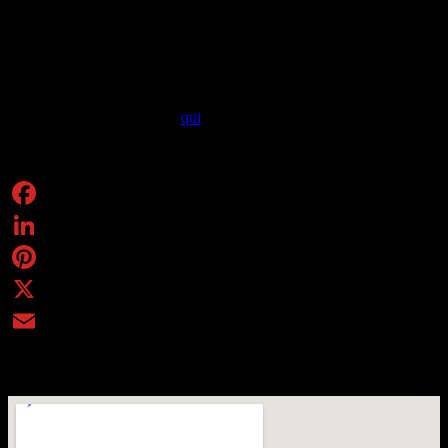
I più grandi fotografi del tempo che hanno immortalato
Frida
Kahlo
, i suoi abiti, le sue lettere, i film che la vedono protagonista,
la ricostruzione degli spazi in cui visse, come lo studio e la camera
da letto, racchiusi in una mostra affascinante.
Per maggiori informazioni:
qui
.
Condividi
Facebook
LinkedIn
Pinterest
X
Email
C.so Galileo Ferraris 0, Torino