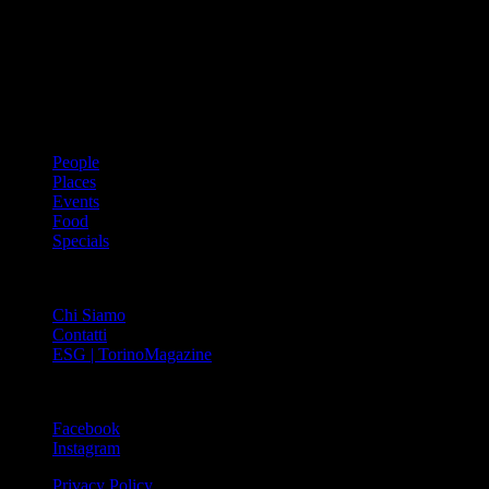
prima rivista metropolitana in Italia – si propone con un format
innovativo che offre interviste, grandi servizi fotografici, spunti di
cultura urbana internazionale, reportage di viaggi, il meglio che
Torino può offrire sul fronte di enogastronomia e moda, shopping ed
arte, glamour ed eventi, cultura ed intrattenimento.
ARGOMENTI
People
Places
Events
Food
Specials
ABOUT
Chi Siamo
Contatti
ESG | TorinoMagazine
SOCIAL
Facebook
Instagram
Privacy Policy